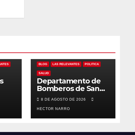
ANTES
BLOG
LAS RELEVANTES
POLITICA
SALUD
s
Departamento de
Bomberos de San
l
José del Cabo
8 DE AGOSTO DE 2026
 de
atendió 323
emergencias
HECTOR NARRO
durante julio