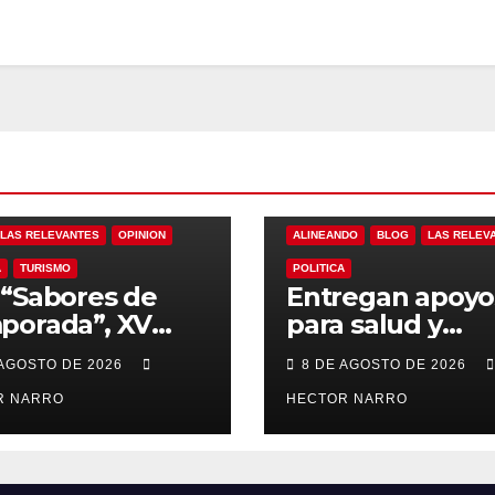
LAS RELEVANTES
OPINION
ALINEANDO
BLOG
LAS RELEV
A
TURISMO
POLITICA
“Sabores de
Entregan apoyo
porada”, XV
para salud y
ntamiento de
necesidades de
 AGOSTO DE 2026
8 DE AGOSTO DE 2026
Cabos y Canirac
hogar a familias
ulsan consumo
R NARRO
Cabo San Lucas
HECTOR NARRO
l con beneficios
 residentes de