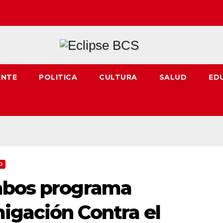
ENTE
POLITICA
CULTURA
SALUD
ED
D
abos programa
igación Contra el