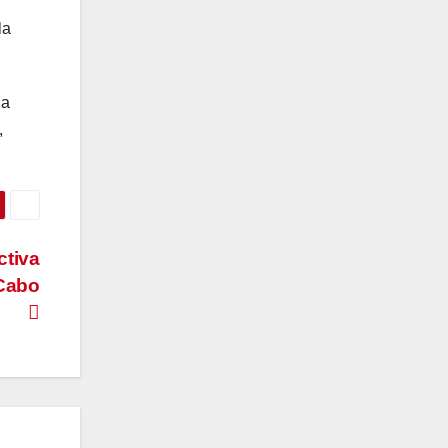
la
la
,
ctiva
 Cabo