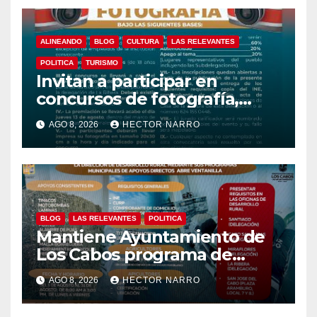
ALINEANDO
BLOG
CULTURA
LAS RELEVANTES
POLITICA
TURISMO
Invitan a participar en
concursos de fotografía,
canto y pintura de las Fiestas
AGO 8, 2026
HECTOR NARRO
Tradicionales La Ribera 2026
BLOG
LAS RELEVANTES
POLITICA
Mantiene Ayuntamiento de
Los Cabos programa de
apoyos para agricultores,
AGO 8, 2026
HECTOR NARRO
ganaderos y apicultores