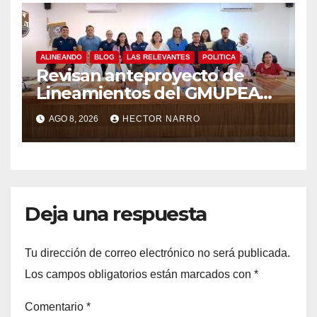
ALINEANDO
BLOG
LAS RELEVANTES
POLITICA
Revisan anteproyecto de
Lineamientos del GMUPEA
en Los Cabos
AGO 8, 2026
HECTOR NARRO
Deja una respuesta
Tu dirección de correo electrónico no será publicada.
Los campos obligatorios están marcados con
*
Comentario
*