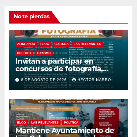
No te pierdas
ALINEANDO
BLOG
CULTURA
LAS RELEVANTES
POLITICA
TURISMO
Invitan a participar en
concursos de fotografía,
canto y pintura de las Fiestas
8 DE AGOSTO DE 2026
HECTOR NARRO
Tradicionales La Ribera 2026
BLOG
LAS RELEVANTES
POLITICA
Mantiene Ayuntamiento de