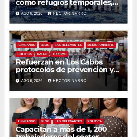
como refugios temporales,
Gobierno de Los Cabos
AGO 6, 2026
HECTOR NARRO
refuerza la prevención y
garantiza un destino seguro
ALINEANDO
BLOG
LAS RELEVANTES
MEDIO AMBIENTE
POLITICA
SALUD
TURISMO
Refuerzan en Los Cabos
protocolos de prevención y
rescate en playas ante oleaje
AGO 6, 2026
HECTOR NARRO
y temporada de ciclones
ALINEANDO
BLOG
LAS RELEVANTES
POLITICA
Capacitan a más de 1, 200
trabajadores del sector