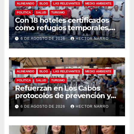
ALINEANDO
BLOG
LAS RELEVANTES
MEDIO AMBIENTE
POLITICA
SALUD
TURISMO
Con 18 hoteles certificados
como refugios temporales,
Gobierno de Los Cabos
6 DE AGOSTO DE 2026
HECTOR NARRO
refuerza la prevención y
garantiza un destino seguro
ALINEANDO
BLOG
LAS RELEVANTES
MEDIO AMBIENTE
POLITICA
SALUD
TURISMO
Refuerzan en Los Cabos
protocolos de prevención y
rescate en playas ante oleaje
6 DE AGOSTO DE 2026
HECTOR NARRO
y temporada de ciclones