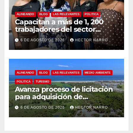
ALINEANDO
BLOG
LAS RELEVANTES
POLITICA
Capacitan a más de 1, 200
trabajadores del sector
hotelero en derechos
6 DE AGOSTO DE 2026
HECTOR NARRO
humanos y respeto laboral
en Los Cabos
ALINEANDO
BLOG
LAS RELEVANTES
MEDIO AMBIENTE
POLITICA
TURISMO
Avanza proceso de licitación
para adquisición de
maquinaria del Plan de
6 DE AGOSTO DE 2026
HECTOR NARRO
Regeneración del Estero
Josefino