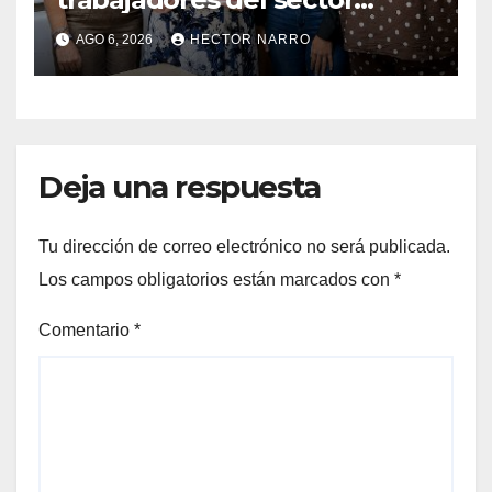
hotelero en derechos
AGO 6, 2026
HECTOR NARRO
humanos y respeto laboral
en Los Cabos
Deja una respuesta
Tu dirección de correo electrónico no será publicada.
Los campos obligatorios están marcados con
*
Comentario
*