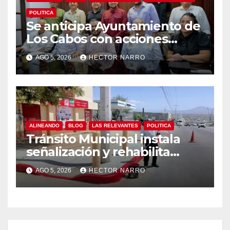
POLITICA
Se anticipa Ayuntamiento de
Los Cabos con acciones
preventivas ante lluvias en el
AGO 5, 2026
HECTOR NARRO
centro histórico
ALINEANDO
BLOG
LAS RELEVANTES
POLITICA
Tránsito Municipal instala
señalización y rehabilita
cruces peatonales en Los
AGO 5, 2026
HECTOR NARRO
Cabos