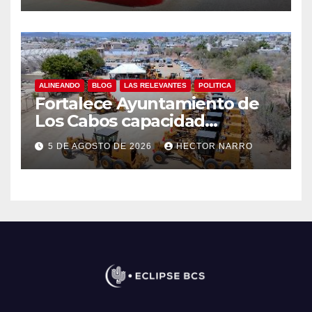
ALINEANDO
BLOG
LAS RELEVANTES
POLITICA
Fortalece Ayuntamiento de
Los Cabos capacidad
operativa de Servicios
5 DE AGOSTO DE 2026
HECTOR NARRO
Públicos con recursos del
FISAM