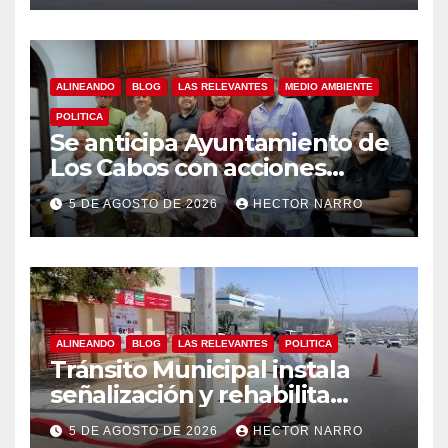
ALINEANDO
BLOG
LAS RELEVANTES
MEDIO AMBIENTE
POLITICA
Se anticipa Ayuntamiento de
Los Cabos con acciones
preventivas ante lluvias en el
5 DE AGOSTO DE 2026
HECTOR NARRO
centro histórico
ALINEANDO
BLOG
LAS RELEVANTES
POLITICA
Tránsito Municipal instala
señalización y rehabilita
cruces peatonales en Los
5 DE AGOSTO DE 2026
HECTOR NARRO
Cabos