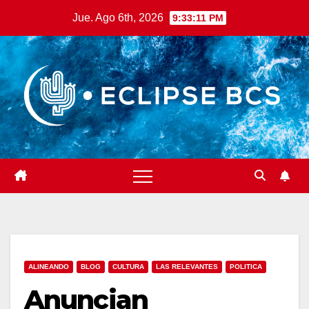
Saltar
Jue. Ago 6th, 2026
9:33:12 PM
al
contenido
ALINEANDO
BLOG
CULTURA
LAS RELEVANTES
POLITICA
Anuncian