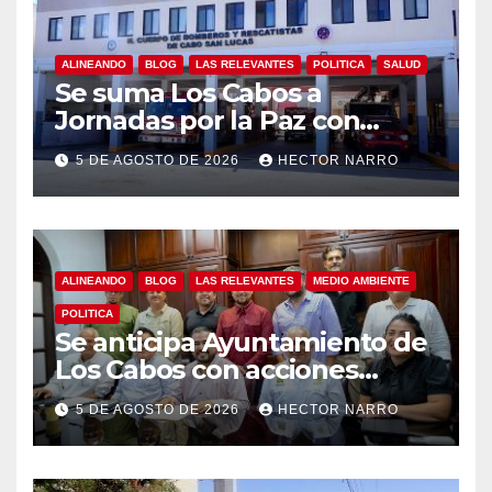
ALINEANDO
BLOG
LAS RELEVANTES
POLITICA
SALUD
Se suma Los Cabos a
Jornadas por la Paz con
capacitación en primeros
5 DE AGOSTO DE 2026
HECTOR NARRO
auxilios para jóvenes
ALINEANDO
BLOG
LAS RELEVANTES
MEDIO AMBIENTE
POLITICA
Se anticipa Ayuntamiento de
Los Cabos con acciones
preventivas ante lluvias en el
5 DE AGOSTO DE 2026
HECTOR NARRO
centro histórico