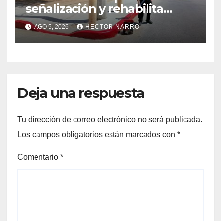
señalización y rehabilita
cruces peatonales en Los
AGO 5, 2026
HECTOR NARRO
Cabos
Deja una respuesta
Tu dirección de correo electrónico no será publicada.
Los campos obligatorios están marcados con
*
Comentario
*