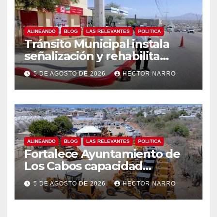
ALINEANDO
BLOG
LAS RELEVANTES
POLITICA
Tránsito Municipal instala
señalización y rehabilita
cruces peatonales en Los
5 DE AGOSTO DE 2026
HECTOR NARRO
Cabos
ALINEANDO
BLOG
LAS RELEVANTES
POLITICA
Fortalece Ayuntamiento de
Los Cabos capacidad
operativa de Servicios
5 DE AGOSTO DE 2026
HECTOR NARRO
Públicos con recursos del
FISAM