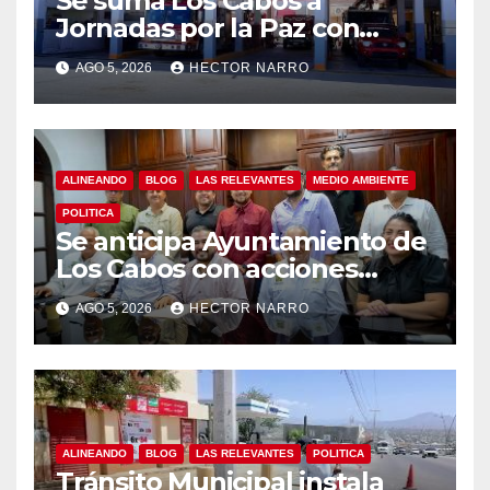
Se suma Los Cabos a
Jornadas por la Paz con
capacitación en primeros
AGO 5, 2026
HECTOR NARRO
auxilios para jóvenes
ALINEANDO
BLOG
LAS RELEVANTES
MEDIO AMBIENTE
POLITICA
Se anticipa Ayuntamiento de
Los Cabos con acciones
preventivas ante lluvias en el
AGO 5, 2026
HECTOR NARRO
centro histórico
ALINEANDO
BLOG
LAS RELEVANTES
POLITICA
Tránsito Municipal instala