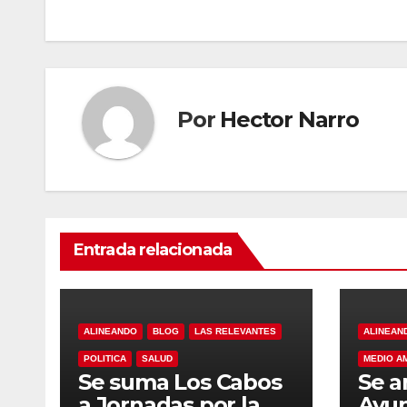
de
entradas
Por
Hector Narro
Entrada relacionada
ALINEANDO
BLOG
LAS RELEVANTES
ALINEAN
POLITICA
SALUD
MEDIO A
Se suma Los Cabos
Se a
a Jornadas por la
Ayu