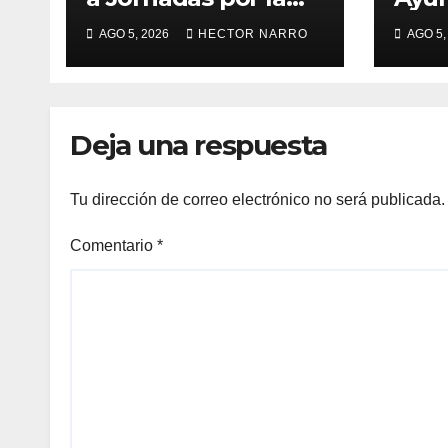
Paz con
Los 
AGO 5, 2026
HECTOR NARRO
AGO 5,
capacitación en
acci
primeros auxilios
prev
para jóvenes
lluv
hist
Deja una respuesta
Tu dirección de correo electrónico no será publicada.
Comentario
*