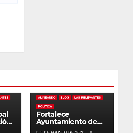
ANTES
ALINEANDO
BLOG
LAS RELEVANTES
POLITICA
pal
Fortalece
ción
Ayuntamiento de
ces
Los Cabos
5 DE AGOSTO DE 2026