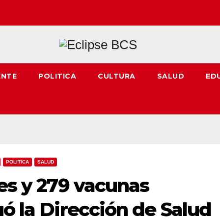
ENTE
POLITICA
CULTURA
SALUD
ED
POLITICA
SALUD
nes y 279 vacunas
uó la Dirección de Salud