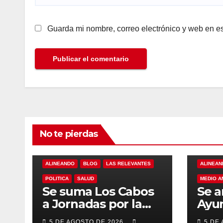
Guarda mi nombre, correo electrónico y web en e
No te pierdas
ALINEANDO
BLOG
LAS RELEVANTES
ALINEAN
POLITICA
SALUD
MEDIO A
Se suma Los Cabos
Se a
a Jornadas por la
Ayu
Paz con
Los 
5 DE AGOSTO DE 2026
5 DE