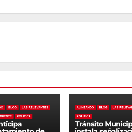
DO
BLOG
LAS RELEVANTES
ALINEANDO
BLOG
LAS RELEVA
MBIENTE
POLITICA
POLITICA
nticipa
Tránsito Municip
ntamiento de
instala señalizac