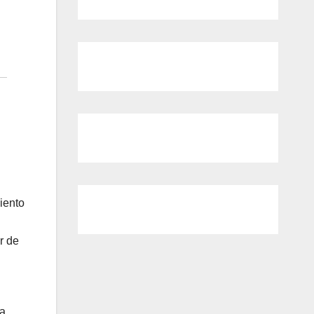
iento
r de
la