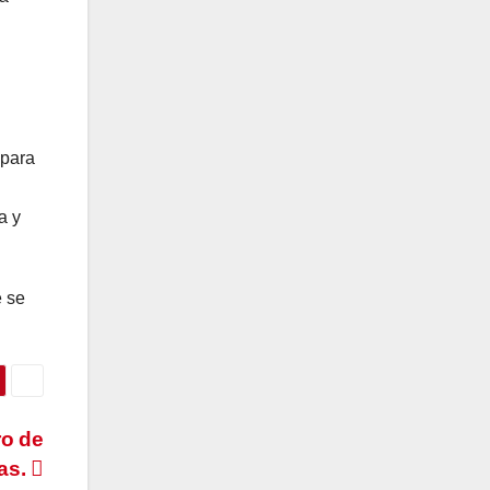
 para
a y
e se
ro de
uas.