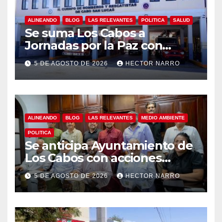
ALINEANDO
BLOG
LAS RELEVANTES
POLITICA
SALUD
Se suma Los Cabos a
Jornadas por la Paz con
capacitación en primeros
5 DE AGOSTO DE 2026
HECTOR NARRO
auxilios para jóvenes
ALINEANDO
BLOG
LAS RELEVANTES
MEDIO AMBIENTE
POLITICA
Se anticipa Ayuntamiento de
Los Cabos con acciones
preventivas ante lluvias en el
5 DE AGOSTO DE 2026
HECTOR NARRO
centro histórico