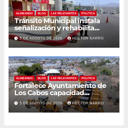
ALINEANDO
BLOG
LAS RELEVANTES
POLITICA
Tránsito Municipal instala
señalización y rehabilita
cruces peatonales en Los
5 DE AGOSTO DE 2026
HECTOR NARRO
Cabos
ALINEANDO
BLOG
LAS RELEVANTES
POLITICA
Fortalece Ayuntamiento de
Los Cabos capacidad
operativa de Servicios
5 DE AGOSTO DE 2026
HECTOR NARRO
Públicos con recursos del
FISAM