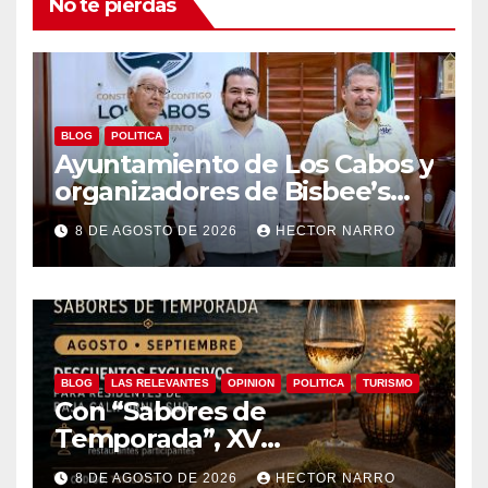
No te pierdas
BLOG
POLITICA
Ayuntamiento de Los Cabos y
organizadores de Bisbee’s
coordinan acciones para
8 DE AGOSTO DE 2026
HECTOR NARRO
edición 2026
BLOG
LAS RELEVANTES
OPINION
POLITICA
TURISMO
Con “Sabores de
Temporada”, XV
Ayuntamiento de Los Cabos y
8 DE AGOSTO DE 2026
HECTOR NARRO