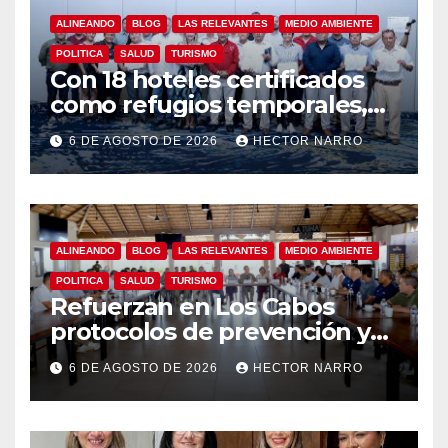
ALINEANDO
BLOG
LAS RELEVANTES
MEDIO AMBIENTE
POLITICA
SALUD
TURISMO
Con 18 hoteles certificados
como refugios temporales,
Gobierno de Los Cabos
6 DE AGOSTO DE 2026
HECTOR NARRO
refuerza la prevención y
garantiza un destino seguro
ALINEANDO
BLOG
LAS RELEVANTES
MEDIO AMBIENTE
POLITICA
SALUD
TURISMO
Refuerzan en Los Cabos
protocolos de prevención y
rescate en playas ante oleaje
6 DE AGOSTO DE 2026
HECTOR NARRO
y temporada de ciclones