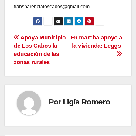
transparencialoscabos@gmail.com
Navegación
Apoya Municipio
En marcha apoyo a
de Los Cabos la
la vivienda: Leggs
de
educación de las
entradas
zonas rurales
Por
Ligia Romero