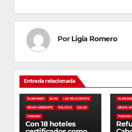
entradas
Por
Ligia Romero
Entrada relacionada
ALINEANDO
BLOG
LAS RELEVANTES
ALINEAN
MEDIO AMBIENTE
POLITICA
SALUD
MEDIO A
TURISMO
TURISMO
Con 18 hoteles
Refu
certificados como
Cabo