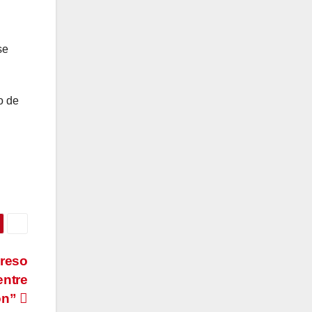
se
o de
greso
entre
ión”