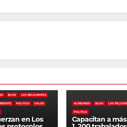
DO
BLOG
LAS RELEVANTES
MBIENTE
POLITICA
SALUD
ALINEANDO
BLOG
LAS RELEVA
POLITICA
erzan en Los
Capacitan a más
s protocolos
1, 200 trabajado