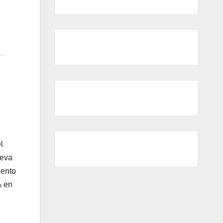
l
ueva
iento
% en