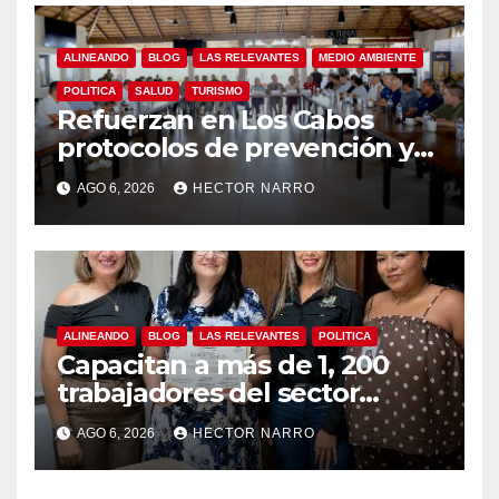
ALINEANDO
BLOG
LAS RELEVANTES
MEDIO AMBIENTE
POLITICA
SALUD
TURISMO
Refuerzan en Los Cabos
protocolos de prevención y
rescate en playas ante oleaje
AGO 6, 2026
HECTOR NARRO
y temporada de ciclones
ALINEANDO
BLOG
LAS RELEVANTES
POLITICA
Capacitan a más de 1, 200
trabajadores del sector
hotelero en derechos
AGO 6, 2026
HECTOR NARRO
humanos y respeto laboral
en Los Cabos