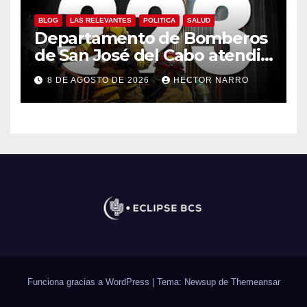
BLOG
LAS RELEVANTES
POLITICA
SALUD
Departamento de Bomberos
de San José del Cabo atendió
323 emergencias durante
8 DE AGOSTO DE 2026
HECTOR NARRO
julio
Funciona gracias a WordPress
|
Tema: Newsup de
Themeansar