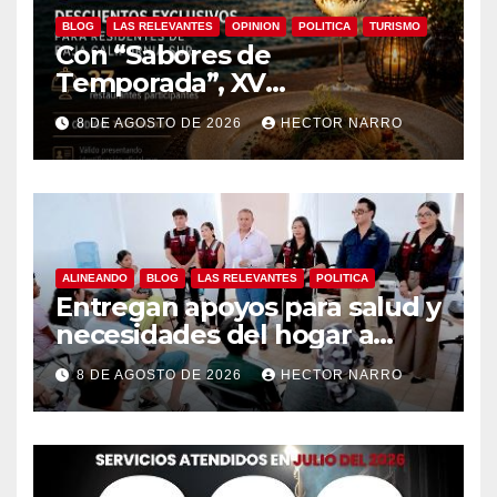
BLOG
LAS RELEVANTES
OPINION
POLITICA
TURISMO
Con “Sabores de
Temporada”, XV
Ayuntamiento de Los Cabos y
8 DE AGOSTO DE 2026
HECTOR NARRO
Canirac impulsan consumo
local con beneficios para
residentes de BCS
ALINEANDO
BLOG
LAS RELEVANTES
POLITICA
Entregan apoyos para salud y
necesidades del hogar a
familias de Cabo San Lucas
8 DE AGOSTO DE 2026
HECTOR NARRO