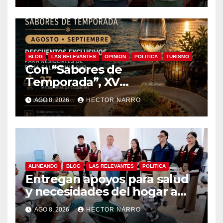
BLOG
LAS RELEVANTES
OPINION
POLITICA
TURISMO
Con “Sabores de
Temporada”, XV
Ayuntamiento de Los Cabos
AGO 8, 2026
HECTOR NARRO
y Canirac impulsan consumo
local con beneficios para
residentes de BCS
ALINEANDO
BLOG
LAS RELEVANTES
POLITICA
Entregan apoyos para salud
y necesidades del hogar a
familias de Cabo San Lucas
AGO 8, 2026
HECTOR NARRO