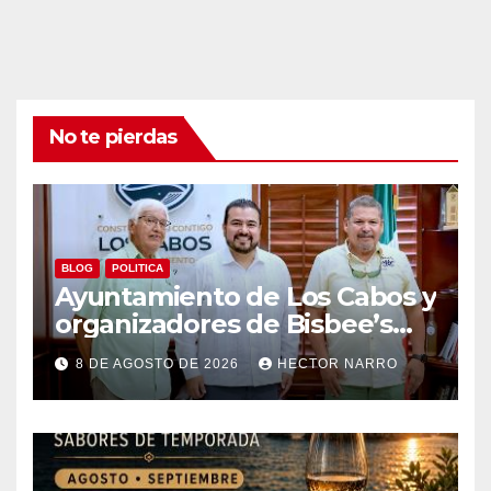
No te pierdas
BLOG
POLITICA
Ayuntamiento de Los Cabos y
organizadores de Bisbee’s
coordinan acciones para
8 DE AGOSTO DE 2026
HECTOR NARRO
edición 2026