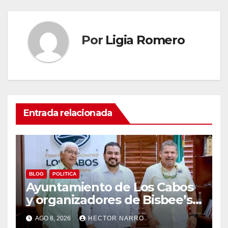
Por
Ligia Romero
Entrada relacionada
BLOG
POLITICA
Ayuntamiento de Los Cabos
y organizadores de Bisbee’s
coordinan acciones para
AGO 8, 2026
HECTOR NARRO
edición 2026