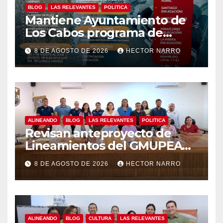
BLOG
LAS RELEVANTES
POLITICA
Mantiene Ayuntamiento de
Los Cabos programa de
apoyos para agricultores,
8 DE AGOSTO DE 2026
HECTOR NARRO
ganaderos y apicultores
ALINEANDO
BLOG
LAS RELEVANTES
POLITICA
Revisan anteproyecto de
Lineamientos del GMUPEA
en Los Cabos
8 DE AGOSTO DE 2026
HECTOR NARRO
ALINEANDO
BLOG
CULTURA
LAS RELEVANTES