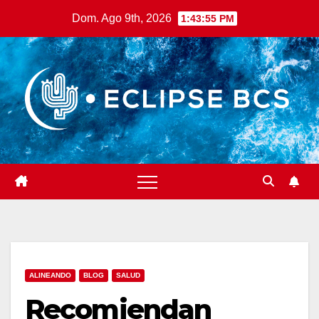
Saltar
Dom. Ago 9th, 2026
1:43:56 PM
al
contenido
ALINEANDO
BLOG
SALUD
Recomiendan