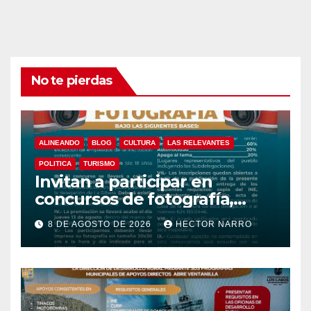
No te pierdas
ALINEANDO
BLOG
CULTURA
LAS RELEVANTES
POLITICA
TURISMO
Invitan a participar en
concursos de fotografía,
canto y pintura de las Fiestas
8 DE AGOSTO DE 2026
HECTOR NARRO
Tradicionales La Ribera 2026