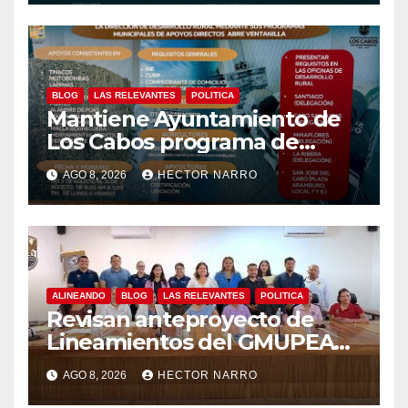
BLOG
LAS RELEVANTES
POLITICA
Mantiene Ayuntamiento de
Los Cabos programa de
apoyos para agricultores,
AGO 8, 2026
HECTOR NARRO
ganaderos y apicultores
ALINEANDO
BLOG
LAS RELEVANTES
POLITICA
Revisan anteproyecto de
Lineamientos del GMUPEA
en Los Cabos
AGO 8, 2026
HECTOR NARRO