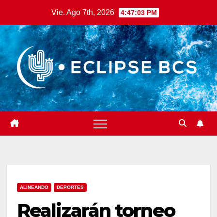
Saltar
Vie. Ago 7th, 2026
4:47:04 PM
al
contenido
ALINEANDO
DEPORTES
Realizarán torneo