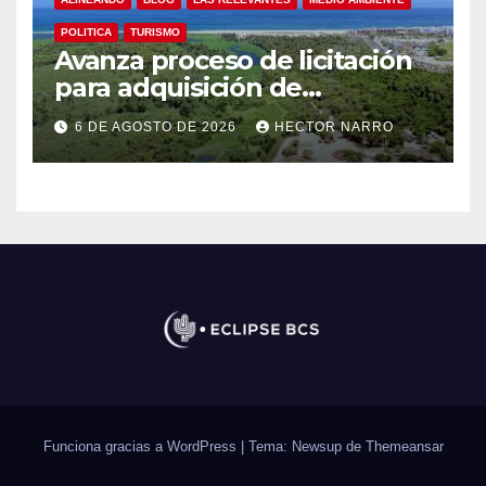
POLITICA
TURISMO
Avanza proceso de licitación
para adquisición de
maquinaria del Plan de
6 DE AGOSTO DE 2026
HECTOR NARRO
Regeneración del Estero
Josefino
Funciona gracias a WordPress
|
Tema: Newsup de
Themeansar