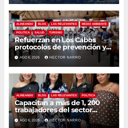
garantiza un destino seguro
ALINEANDO
BLOG
LAS RELEVANTES
MEDIO AMBIENTE
POLITICA
SALUD
TURISMO
Refuerzan en Los Cabos
protocolos de prevención y
rescate en playas ante oleaje
AGO 6, 2026
HECTOR NARRO
y temporada de ciclones
ALINEANDO
BLOG
LAS RELEVANTES
POLITICA
Capacitan a más de 1, 200
trabajadores del sector
hotelero en derechos
AGO 6, 2026
HECTOR NARRO
humanos y respeto laboral