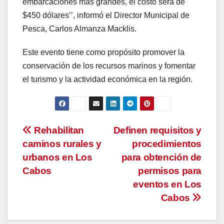
embarcaciones más grandes, el costo será de
$450 dólares’’, informó el Director Municipal de
Pesca, Carlos Almanza Macklis.
Este evento tiene como propósito promover la
conservación de los recursos marinos y fomentar
el turismo y la actividad económica en la región.
Navegación
Rehabilitan
Definen requisitos y
caminos rurales y
procedimientos
de
urbanos en Los
para obtención de
entradas
Cabos
permisos para
eventos en Los
Cabos