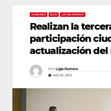
ALINEANDO
BLOG
LAS RELEVANTES
Realizan la terce
participación ci
actualización de
Por
Ligia Romero
AGO 30, 2023