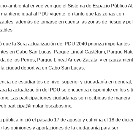
bano-ambiental envuelven que el Sistema de Espacio Público Ab
 mantiene igual al PDU vigente, en tanto que las zonas con
lizables, además de tomarse en cuenta las zonas de riesgo y pel
zables.
 que la 3era actualización del PDU 2040 prioriza importantes
entes en Cabo San Lucas, Parque Lineal Gastélum, Parque Natu
da de los Perros, Parque Lineal Arroyo Zacatal y encauzamien
o la ciudad deportiva en Cabo San Lucas.
encia de estudiantes de nivel superior y ciudadanía en general,
ra la actualización del PDU se encuentra disponible en los sit
x. Las participaciones ciudadanas son recibidas de manera
n web participa@implanloscabos.mx.
a pública inició el pasado 17 de agosto y culmina el 18 de dici
r las opiniones y aportaciones de la ciudadanía para ser