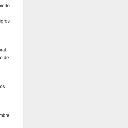
ierto
igros
ral
to de
ios
embre