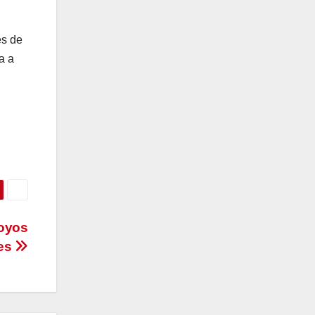
es de
a a
poyos
les