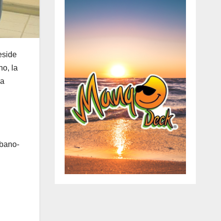
eside
o, la
la
rbano-