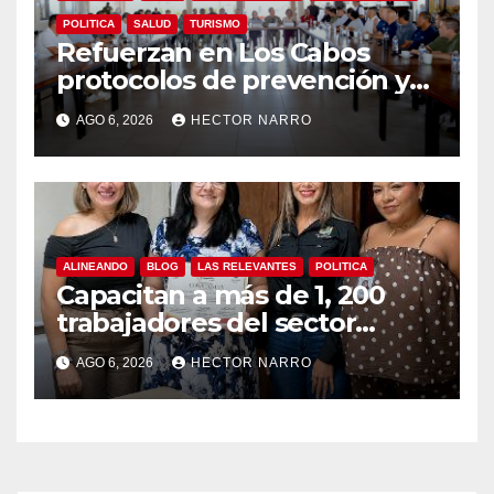
POLITICA
SALUD
TURISMO
Refuerzan en Los Cabos
protocolos de prevención y
rescate en playas ante oleaje
AGO 6, 2026
HECTOR NARRO
y temporada de ciclones
ALINEANDO
BLOG
LAS RELEVANTES
POLITICA
Capacitan a más de 1, 200
trabajadores del sector
hotelero en derechos
AGO 6, 2026
HECTOR NARRO
humanos y respeto laboral
en Los Cabos