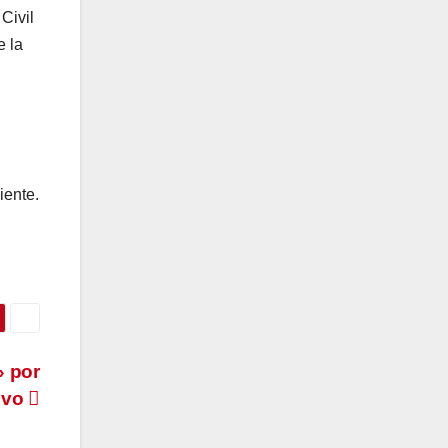
Civil
e la
iente.
» por
ivo