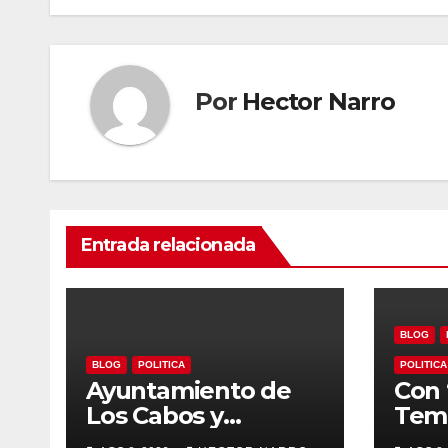
entradas
Por
Hector Narro
Entrada relacionada
BLOG
BLOG
POLITICA
POLITICA
Ayuntamiento de
Con 
Los Cabos y
Temp
organizadores de
Ayu