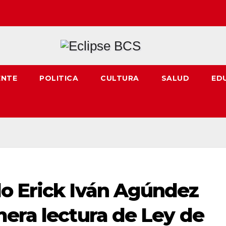
ENTE
POLITICA
CULTURA
SALUD
ED
o Erick Iván Agúndez
era lectura de Ley de