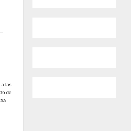
 a las
cto de
tra