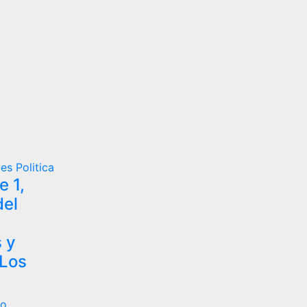
tes
Politica
 1,
del
 y
 Los
ro