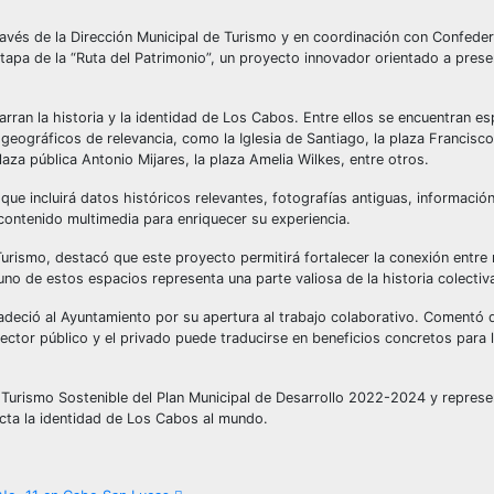
avés de la Dirección Municipal de Turismo y en coordinación con Confeder
apa de la “Ruta del Patrimonio”, un proyecto innovador orientado a preser
arran la historia y la identidad de Los Cabos. Entre ellos se encuentran e
eográficos de relevancia, como la Iglesia de Santiago, la plaza Francisco 
aza pública Antonio Mijares, la plaza Amelia Wilkes, entre otros.
que incluirá datos históricos relevantes, fotografías antiguas, informació
 contenido multimedia para enriquecer su experiencia.
Turismo, destacó que este proyecto permitirá fortalecer la conexión entre 
no de estos espacios representa una parte valiosa de la historia colectiva
deció al Ayuntamiento por su apertura al trabajo colaborativo. Comentó 
ctor público y el privado puede traducirse en beneficios concretos para l
y Turismo Sostenible del Plan Municipal de Desarrollo 2022-2024 y repres
ecta la identidad de Los Cabos al mundo.