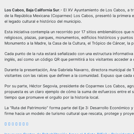
Los Cabos, Baja California Sur
.- El XV Ayuntamiento de Los Cabos, a tr
de la República Mexicana (Coparmex) Los Cabos, presentó la primera et
el legado cultural e histórico del municipio.
Esta iniciativa contempla un recorrido por 17 sitios emblemáticos que n
religiosos, plazas, parques, monumentos, edificios históricos y puntos g
Monumento a la Madre, la Casa de la Cultura, el Trópico de Cáncer, la pl
Cada punto de la ruta estará señalizado con una estructura informativa 
inglés, así como un código QR que permitirá a los visitantes acceder a
Durante la presentación, Ana Gabriela Navarro, directora municipal de 
visitantes con las raíces que definen a la comunidad. Expuso que cada u
Por su parte, Héctor Segovia, presidente de Coparmex Los Cabos, agra
propuesta es un claro ejemplo de cómo la suma de esfuerzos entre el se
tiempo que promueve el orgullo por la historia local.
La “Ruta del Patrimonio” forma parte del Eje 3: Desarrollo Económico 
firme hacia un modelo de turismo cultural que rescata, protege y proy