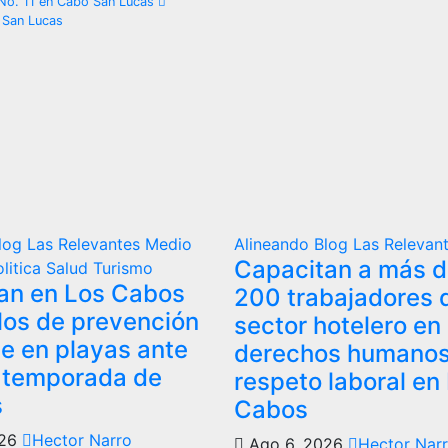
e No. 11 en Cabo San Lucas
 San Lucas
log
Las Relevantes
Medio
Alineando
Blog
Las Relevan
Capacitan a más de
olitica
Salud
Turismo
an en Los Cabos
200 trabajadores 
los de prevención
sector hotelero en
te en playas ante
derechos humanos
y temporada de
respeto laboral en
s
Cabos
026
Hector Narro
Ago 6, 2026
Hector Nar