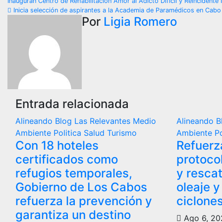
Navegación
Inauguran Centro de Rehabilitación Amor al Adicto Difícil y Reincident
Inicia selección de aspirantes a la Academia de Paramédicos en Cabo
de
Por
Ligia Romero
entradas
Entrada relacionada
Alineando
Blog
Las Relevantes
Medio
Alineando
B
Ambiente
Politica
Salud
Turismo
Ambiente
P
Con 18 hoteles
Refuerz
certificados como
protoco
refugios temporales,
y resca
Gobierno de Los Cabos
oleaje 
refuerza la prevención y
ciclone
garantiza un destino
Ago 6, 2