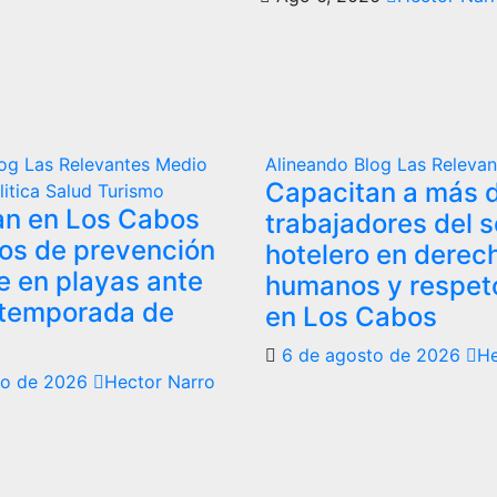
log
Las Relevantes
Medio
Alineando
Blog
Las Releva
Capacitan a más d
litica
Salud
Turismo
an en Los Cabos
trabajadores del s
os de prevención
hotelero en derec
e en playas ante
humanos y respeto
 temporada de
en Los Cabos
6 de agosto de 2026
He
to de 2026
Hector Narro