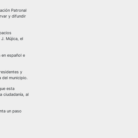
ación Patronal
var y difundir
spacios
J. Mújica, el
n en español e
residentes y
 del municipio.
que esta
a ciudadanía, al
enta un paso