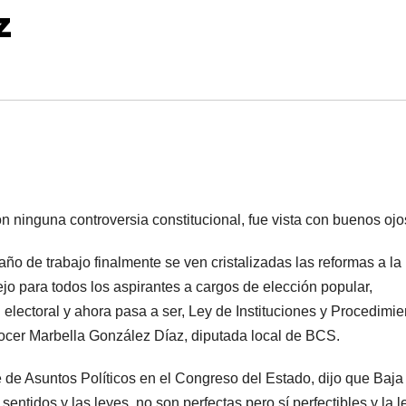
z
on ninguna controversia constitucional, fue vista con buenos ojo
o de trabajo finalmente se ven cristalizadas las reformas a la 
jo para todos los aspirantes a cargos de elección popular,
 electoral y ahora pasa a ser, Ley de Instituciones y Procedimie
onocer Marbella González Díaz, diputada local de BCS.
de Asuntos Políticos en el Congreso del Estado, dijo que Baja
entidos y las leyes, no son perfectas pero sí perfectibles y la l