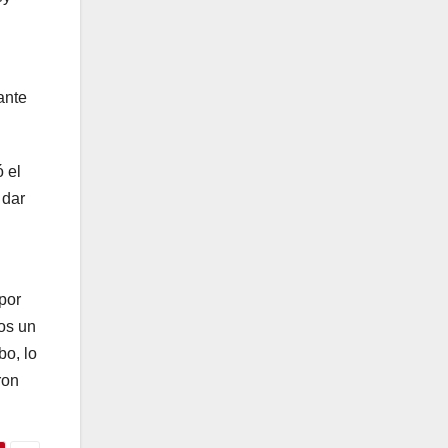
ante
 el
 dar
por
os un
bo, lo
ron