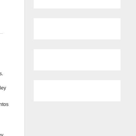
s.
ley
ntos
ey