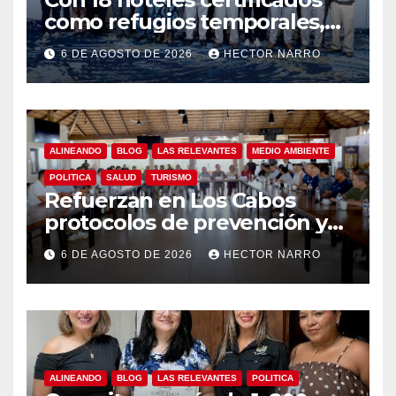
como refugios temporales,
Gobierno de Los Cabos
6 DE AGOSTO DE 2026
HECTOR NARRO
refuerza la prevención y
garantiza un destino seguro
ALINEANDO
BLOG
LAS RELEVANTES
MEDIO AMBIENTE
POLITICA
SALUD
TURISMO
Refuerzan en Los Cabos
protocolos de prevención y
rescate en playas ante oleaje
6 DE AGOSTO DE 2026
HECTOR NARRO
y temporada de ciclones
ALINEANDO
BLOG
LAS RELEVANTES
POLITICA