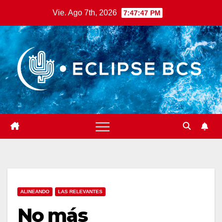
Saltar
Vie. Ago 7th, 2026
7:47:47 PM
al
contenido
ALINEANDO
LAS RELEVANTES
No más