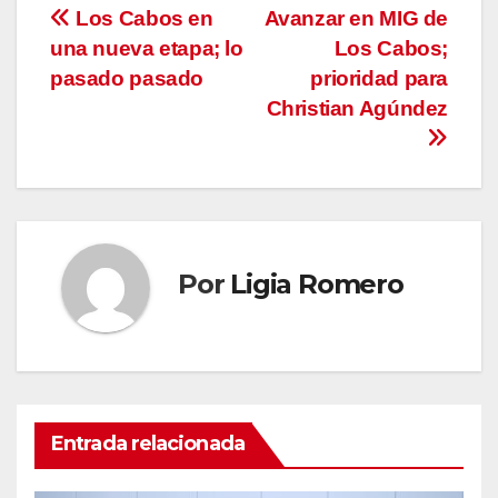
Navegación
Los Cabos en
Avanzar en MIG de
una nueva etapa; lo
Los Cabos;
de
pasado pasado
prioridad para
entradas
Christian Agúndez
Por
Ligia Romero
Entrada relacionada