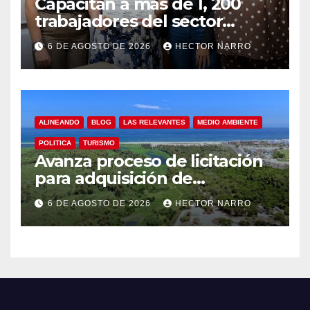
Capacitan a más de 1, 200
trabajadores del sector
hotelero en derechos
6 DE AGOSTO DE 2026
HECTOR NARRO
humanos y respeto laboral
en Los Cabos
ALINEANDO
BLOG
LAS RELEVANTES
MEDIO AMBIENTE
POLITICA
TURISMO
Avanza proceso de licitación
para adquisición de
maquinaria del Plan de
6 DE AGOSTO DE 2026
HECTOR NARRO
Regeneración del Estero
Josefino