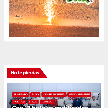
No te pierdas
ALINEANDO
BLOG
LAS RELEVANTES
MEDIO AMBIENTE
POLITICA
SALUD
TURISMO
Con 18 hoteles certificados