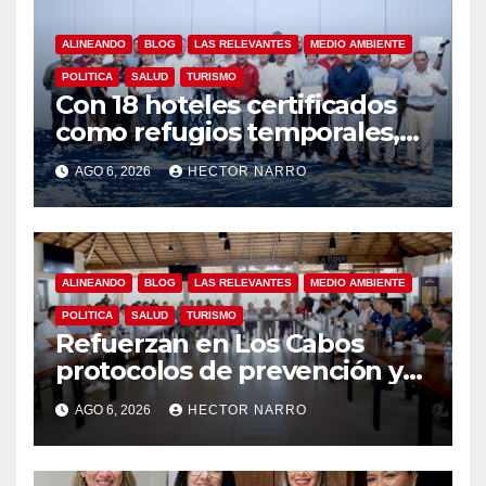
ALINEANDO
BLOG
LAS RELEVANTES
MEDIO AMBIENTE
POLITICA
SALUD
TURISMO
Con 18 hoteles certificados
como refugios temporales,
Gobierno de Los Cabos
AGO 6, 2026
HECTOR NARRO
refuerza la prevención y
garantiza un destino seguro
ALINEANDO
BLOG
LAS RELEVANTES
MEDIO AMBIENTE
POLITICA
SALUD
TURISMO
Refuerzan en Los Cabos
protocolos de prevención y
rescate en playas ante oleaje
AGO 6, 2026
HECTOR NARRO
y temporada de ciclones