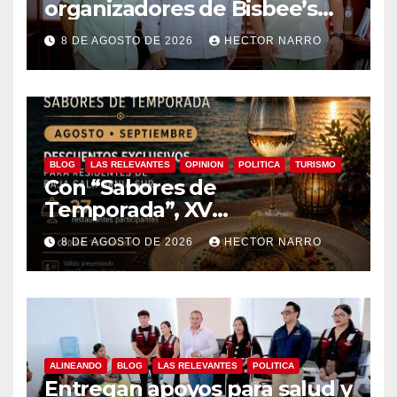
organizadores de Bisbee’s
coordinan acciones para
8 DE AGOSTO DE 2026
HECTOR NARRO
edición 2026
BLOG
LAS RELEVANTES
OPINION
POLITICA
TURISMO
Con “Sabores de
Temporada”, XV
Ayuntamiento de Los Cabos y
8 DE AGOSTO DE 2026
HECTOR NARRO
Canirac impulsan consumo
local con beneficios para
residentes de BCS
ALINEANDO
BLOG
LAS RELEVANTES
POLITICA
Entregan apoyos para salud y