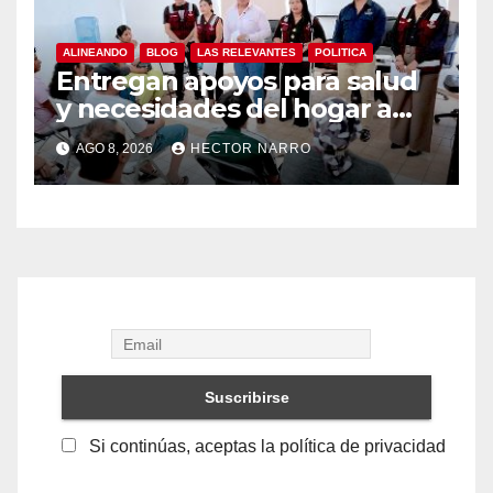
ALINEANDO
BLOG
LAS RELEVANTES
POLITICA
Entregan apoyos para salud
y necesidades del hogar a
familias de Cabo San Lucas
AGO 8, 2026
HECTOR NARRO
Si continúas, aceptas la política de privacidad