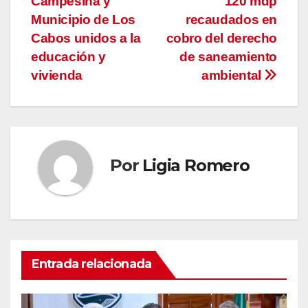
Campesina y
120 mdp
de
Municipio de Los
recaudados en
entradas
Cabos unidos a la
cobro del derecho
educación y
de saneamiento
vivienda
ambiental
Por
Ligia Romero
Entrada relacionada