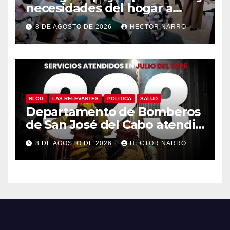
necesidades del hogar a
familias de Cabo San Lucas
8 DE AGOSTO DE 2026
HECTOR NARRO
BLOG
LAS RELEVANTES
POLITICA
SALUD
Departamento de Bomberos
de San José del Cabo atendió
323 emergencias durante
8 DE AGOSTO DE 2026
HECTOR NARRO
julio