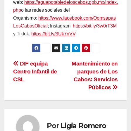
web:
https://aguapotabledeloscabos.gob.mx/index.
php
o las redes sociales del
Organismo:
https://www.facebook.com/Oomsapas
LosCabosOficial
; Instagram:
https://bit.ly/3w0rT3M
y Tiktok:
https://bit.ly/3Uk7nVV
.
Navegación
DIF equipa
Mantenimiento en
Centro Infantil de
parques de Los
de
CSL
Cabos: Servicios
entradas
Públicos
Por
Ligia Romero