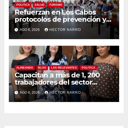
POLITICA
SALUD
TURISMO
Refuerzan en Los Cabos
protocolos de prevención y
rescate en playas ante oleaje
AGO 6, 2026
HECTOR NARRO
y temporada de ciclones
ALINEANDO
BLOG
LAS RELEVANTES
POLITICA
Capacitan a más de 1, 200
trabajadores del sector
hotelero en derechos
AGO 6, 2026
HECTOR NARRO
humanos y respeto laboral
en Los Cabos