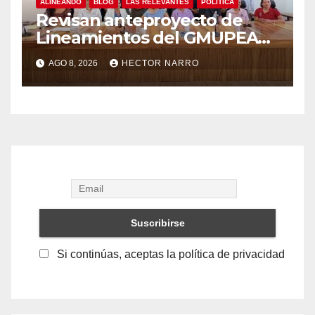
ALINEANDO
BLOG
LAS RELEVANTES
POLITICA
Revisan anteproyecto de
Lineamientos del GMUPEA
en Los Cabos
AGO 8, 2026
HECTOR NARRO
Si continúas, aceptas la política de privacidad