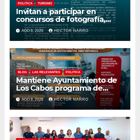
POLITICA
TURISMO
Invitan a participar en
concursos de fotografía,
canto y pintura de las Fiestas
AGO 8, 2026
HECTOR NARRO
Tradicionales La Ribera 2026
BLOG
LAS RELEVANTES
POLITICA
Mantiene Ayuntamiento de
Los Cabos programa de
apoyos para agricultores,
AGO 8, 2026
HECTOR NARRO
ganaderos y apicultores