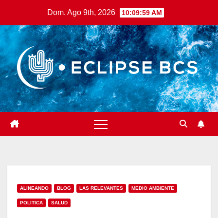
Saltar
Dom. Ago 9th, 2026
10:10:00 AM
al
contenido
ALINEANDO
BLOG
LAS RELEVANTES
MEDIO AMBIENTE
POLITICA
SALUD