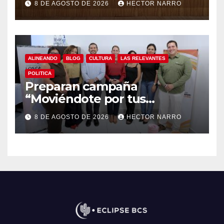
8 DE AGOSTO DE 2026
HECTOR NARRO
ALINEANDO
BLOG
CULTURA
LAS RELEVANTES
POLITICA
Preparan campaña
“Moviéndote por tus
Derechos 2026” para
8 DE AGOSTO DE 2026
HECTOR NARRO
fortalecer la promoción y
protección de los derechos
humanos