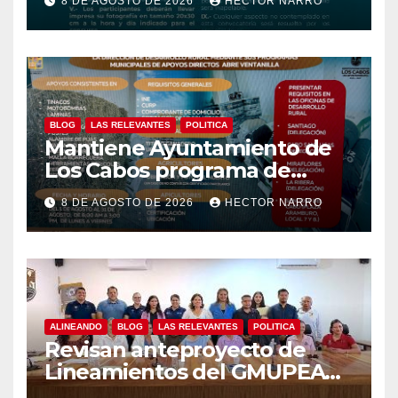
8 DE AGOSTO DE 2026
HECTOR NARRO
Tradicionales La Ribera 2026
BLOG
LAS RELEVANTES
POLITICA
Mantiene Ayuntamiento de
Los Cabos programa de
apoyos para agricultores,
8 DE AGOSTO DE 2026
HECTOR NARRO
ganaderos y apicultores
ALINEANDO
BLOG
LAS RELEVANTES
POLITICA
Revisan anteproyecto de
Lineamientos del GMUPEA
en Los Cabos