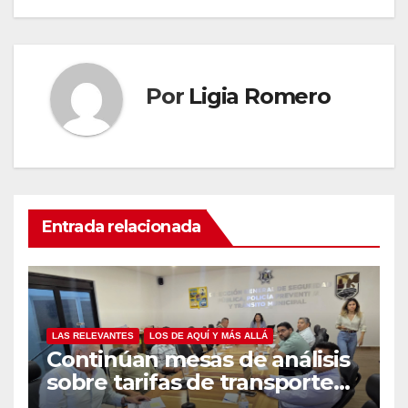
Por
Ligia Romero
Entrada relacionada
LAS RELEVANTES
LOS DE AQUÍ Y MÁS ALLÁ
Continúan mesas de análisis
sobre tarifas de transporte
de carga en Los Cabos