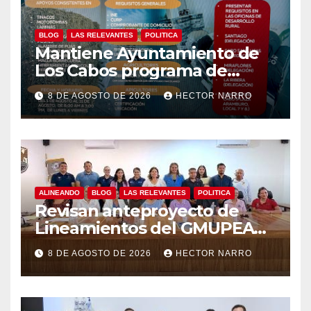
BLOG
LAS RELEVANTES
POLITICA
Mantiene Ayuntamiento de
Los Cabos programa de
apoyos para agricultores,
8 DE AGOSTO DE 2026
HECTOR NARRO
ganaderos y apicultores
ALINEANDO
BLOG
LAS RELEVANTES
POLITICA
Revisan anteproyecto de
Lineamientos del GMUPEA
en Los Cabos
8 DE AGOSTO DE 2026
HECTOR NARRO