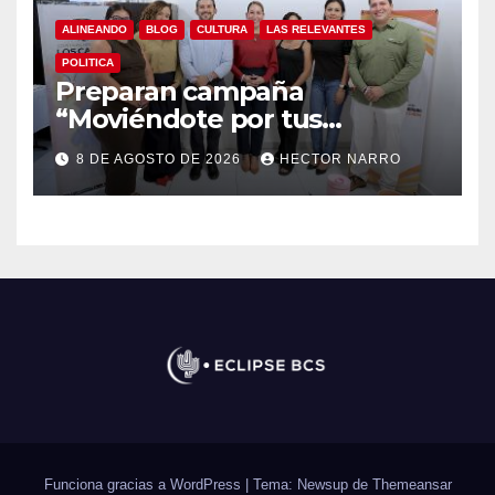
ALINEANDO
BLOG
CULTURA
LAS RELEVANTES
POLITICA
Preparan campaña
“Moviéndote por tus
Derechos 2026” para
8 DE AGOSTO DE 2026
HECTOR NARRO
fortalecer la promoción y
protección de los derechos
humanos
Funciona gracias a WordPress
|
Tema: Newsup de
Themeansar