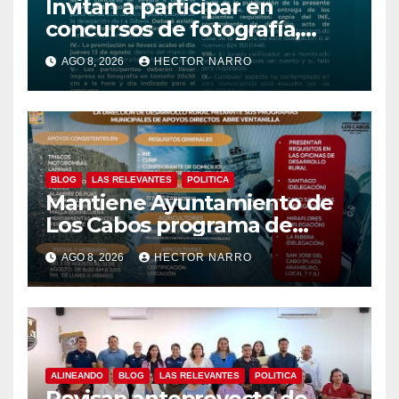
Invitan a participar en
concursos de fotografía,
canto y pintura de las Fiestas
AGO 8, 2026
HECTOR NARRO
Tradicionales La Ribera 2026
BLOG
LAS RELEVANTES
POLITICA
Mantiene Ayuntamiento de
Los Cabos programa de
apoyos para agricultores,
AGO 8, 2026
HECTOR NARRO
ganaderos y apicultores
ALINEANDO
BLOG
LAS RELEVANTES
POLITICA
Revisan anteproyecto de