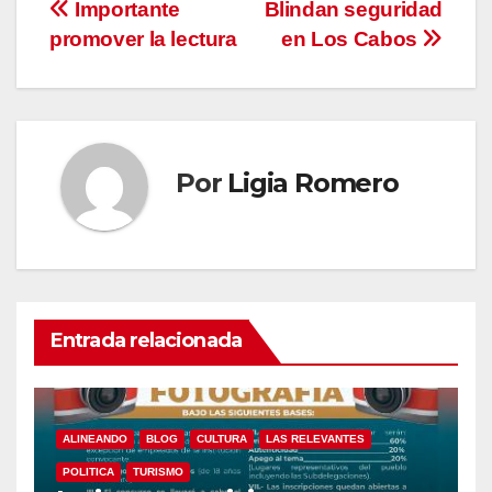
Navegación
Importante
Blindan seguridad
promover la lectura
en Los Cabos
de
entradas
Por
Ligia Romero
Entrada relacionada
ALINEANDO
BLOG
CULTURA
LAS RELEVANTES
POLITICA
TURISMO