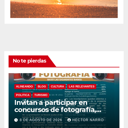
No te pierdas
ALINEANDO
BLOG
CULTURA
LAS RELEVANTES
POLITICA
TURISMO
Invitan a participar en
concursos de fotografía,
canto y pintura de las Fiestas
8 DE AGOSTO DE 2026
HECTOR NARRO
Tradicionales La Ribera 2026