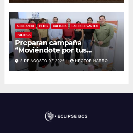
ALINEANDO
BLOG
CULTURA
LAS RELEVANTES
POLITICA
Preparan campaña
“Moviéndote por tus
Derechos 2026” para
8 DE AGOSTO DE 2026
HECTOR NARRO
fortalecer la promoción y
protección de los derechos
humanos