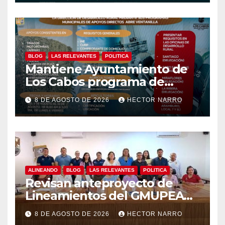
BLOG
LAS RELEVANTES
POLITICA
Mantiene Ayuntamiento de
Los Cabos programa de
apoyos para agricultores,
8 DE AGOSTO DE 2026
HECTOR NARRO
ganaderos y apicultores
ALINEANDO
BLOG
LAS RELEVANTES
POLITICA
Revisan anteproyecto de
Lineamientos del GMUPEA
en Los Cabos
8 DE AGOSTO DE 2026
HECTOR NARRO