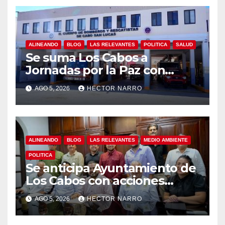
ALINEANDO
BLOG
LAS RELEVANTES
POLITICA
SALUD
Se suma Los Cabos a
Jornadas por la Paz con
capacitación en primeros
AGO 5, 2026
HECTOR NARRO
auxilios para jóvenes
ALINEANDO
BLOG
LAS RELEVANTES
MEDIO AMBIENTE
POLITICA
Se anticipa Ayuntamiento de
Los Cabos con acciones
preventivas ante lluvias en el
AGO 5, 2026
HECTOR NARRO
centro histórico