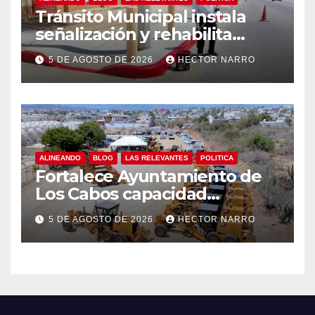
Tránsito Municipal instala
señalización y rehabilita
cruces peatonales en Los
5 DE AGOSTO DE 2026
HECTOR NARRO
Cabos
ALINEANDO
BLOG
LAS RELEVANTES
POLITICA
Fortalece Ayuntamiento de
Los Cabos capacidad
operativa de Servicios
5 DE AGOSTO DE 2026
HECTOR NARRO
Públicos con recursos del
FISAM