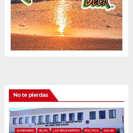
No te pierdas
ALINEANDO
BLOG
LAS RELEVANTES
POLITICA
SALUD