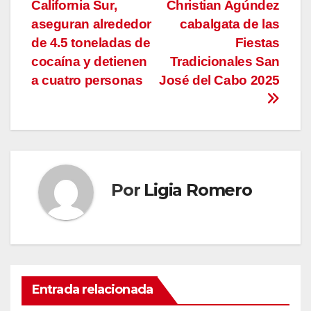
California Sur,
Christian Agúndez
de
aseguran alrededor
cabalgata de las
entradas
de 4.5 toneladas de
Fiestas
cocaína y detienen
Tradicionales San
a cuatro personas
José del Cabo 2025
Por
Ligia Romero
Entrada relacionada