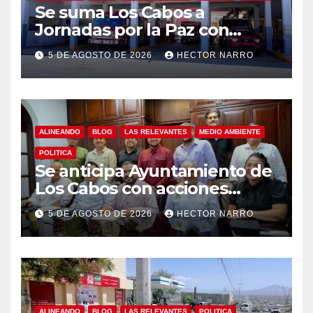
Se suma Los Cabos a
Jornadas por la Paz con
capacitación en primeros
5 DE AGOSTO DE 2026
HECTOR NARRO
auxilios para jóvenes
ALINEANDO
BLOG
LAS RELEVANTES
MEDIO AMBIENTE
POLITICA
Se anticipa Ayuntamiento de
Los Cabos con acciones
preventivas ante lluvias en el
5 DE AGOSTO DE 2026
HECTOR NARRO
centro histórico
ALINEANDO
BLOG
LAS RELEVANTES
POLITICA