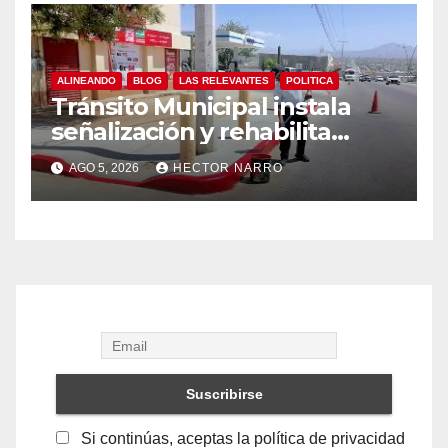
ALINEANDO
BLOG
LAS RELEVANTES
POLITICA
Tránsito Municipal instala
señalización y rehabilita
cruces peatonales en Los
AGO 5, 2026
HECTOR NARRO
Cabos
Si continúas, aceptas la política de privacidad