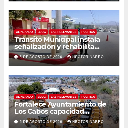
ALINEANDO
BLOG
LAS RELEVANTES
POLITICA
Tránsito Municipal instala
señalización y rehabilita
cruces peatonales en Los
5 DE AGOSTO DE 2026
HECTOR NARRO
Cabos
ALINEANDO
BLOG
LAS RELEVANTES
POLITICA
Fortalece Ayuntamiento de
Los Cabos capacidad
operativa de Servicios
5 DE AGOSTO DE 2026
HECTOR NARRO
Públicos con recursos del