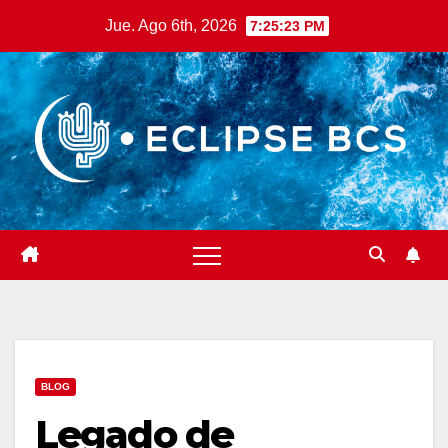
Saltar
Jue. Ago 6th, 2026
7:25:24 PM
al
contenido
BLOG
Legado de