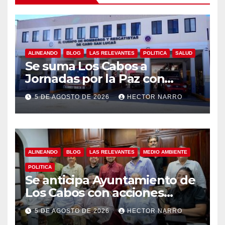
ALINEANDO
BLOG
LAS RELEVANTES
POLITICA
SALUD
Se suma Los Cabos a
Jornadas por la Paz con
capacitación en primeros
5 DE AGOSTO DE 2026
HECTOR NARRO
auxilios para jóvenes
ALINEANDO
BLOG
LAS RELEVANTES
MEDIO AMBIENTE
POLITICA
Se anticipa Ayuntamiento de
Los Cabos con acciones
preventivas ante lluvias en el
5 DE AGOSTO DE 2026
HECTOR NARRO
centro histórico