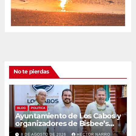
No te pierdas
BLOG
POLITICA
Ayuntamiento de Los Cabos y
organizadores de Bisbee’s
coordinan acciones para
8 DE AGOSTO DE 2026
HECTOR NARRO