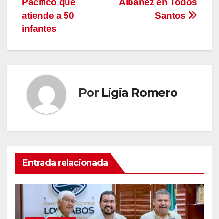
entradas
Pacífico que
Albáñez en Todos
atiende a 50
Santos
infantes
Por
Ligia Romero
Entrada relacionada