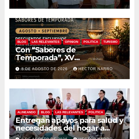
edición 2026
BLOG
LAS RELEVANTES
OPINION
POLITICA
TURISMO
Con “Sabores de
Temporada”, XV
Ayuntamiento de Los Cabos y
8 DE AGOSTO DE 2026
HECTOR NARRO
Canirac impulsan consumo
local con beneficios para
residentes de BCS
ALINEANDO
BLOG
LAS RELEVANTES
POLITICA
Entregan apoyos para salud y
necesidades del hogar a
familias de Cabo San Lucas