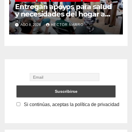
Entregan apoyos para salud
y necesidades del hogar a
familias de Cabo San Lucas
AGO 8, 2026
HECTOR NARRO
Si continúas, aceptas la política de privacidad