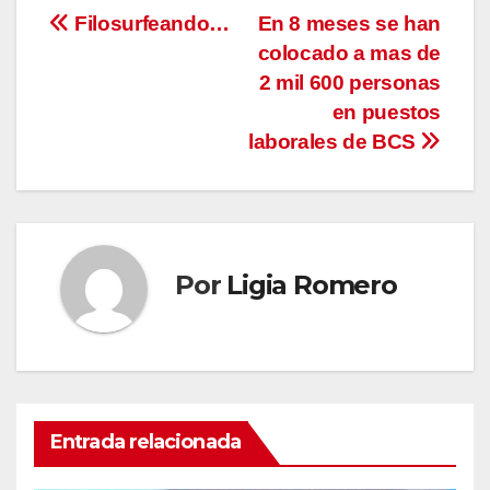
Navegación
Filosurfeando…
En 8 meses se han
colocado a mas de
de
2 mil 600 personas
entradas
en puestos
laborales de BCS
Por
Ligia Romero
Entrada relacionada