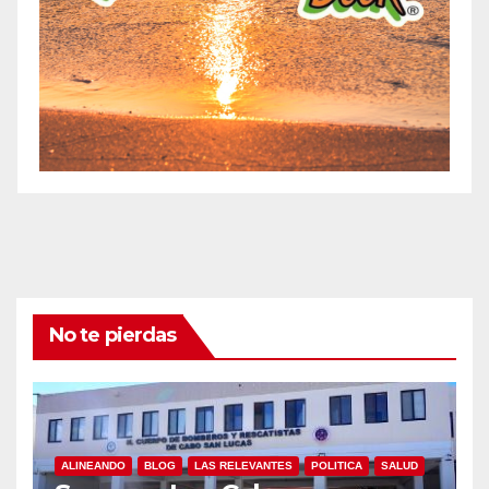
No te pierdas
ALINEANDO
BLOG
LAS RELEVANTES
POLITICA
SALUD