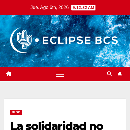
Saltar
Jue. Ago 6th, 2026
9:12:33 AM
al
contenido
BLOG
La solidaridad no