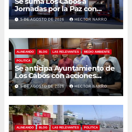
Se suma Los Cabos a
Jornadas por la Paz con
capacitación en primeros
5 DE AGOSTO DE 2026
HECTOR NARRO
auxilios para jóvenes
ALINEANDO
BLOG
LAS RELEVANTES
MEDIO AMBIENTE
POLITICA
Se anticipa Ayuntamiento de
Los Cabos con acciones
preventivas ante lluvias en el
5 DE AGOSTO DE 2026
HECTOR NARRO
centro histórico
ALINEANDO
BLOG
LAS RELEVANTES
POLITICA