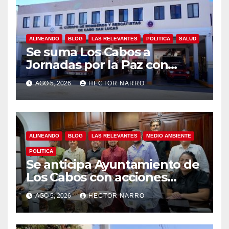
ALINEANDO
BLOG
LAS RELEVANTES
POLITICA
SALUD
Se suma Los Cabos a
Jornadas por la Paz con
capacitación en primeros
AGO 5, 2026
HECTOR NARRO
auxilios para jóvenes
ALINEANDO
BLOG
LAS RELEVANTES
MEDIO AMBIENTE
POLITICA
Se anticipa Ayuntamiento de
Los Cabos con acciones
preventivas ante lluvias en el
AGO 5, 2026
HECTOR NARRO
centro histórico