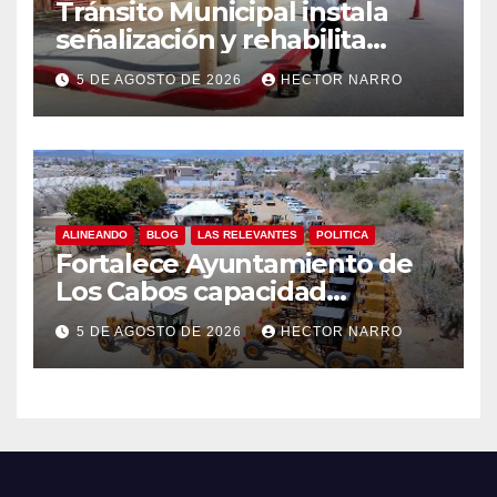
Tránsito Municipal instala
señalización y rehabilita
cruces peatonales en Los
5 DE AGOSTO DE 2026
HECTOR NARRO
Cabos
ALINEANDO
BLOG
LAS RELEVANTES
POLITICA
Fortalece Ayuntamiento de
Los Cabos capacidad
operativa de Servicios
5 DE AGOSTO DE 2026
HECTOR NARRO
Públicos con recursos del
FISAM