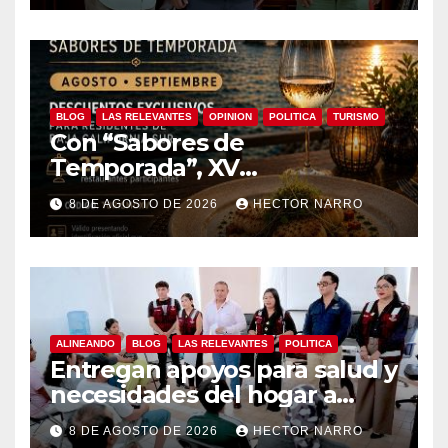
BLOG
LAS RELEVANTES
OPINION
POLITICA
TURISMO
Con “Sabores de
Temporada”, XV
Ayuntamiento de Los Cabos y
8 DE AGOSTO DE 2026
HECTOR NARRO
Canirac impulsan consumo
local con beneficios para
residentes de BCS
ALINEANDO
BLOG
LAS RELEVANTES
POLITICA
Entregan apoyos para salud y
necesidades del hogar a
familias de Cabo San Lucas
8 DE AGOSTO DE 2026
HECTOR NARRO