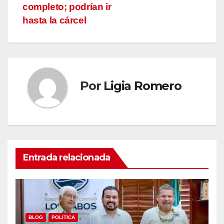
entradas
completo; podrían ir
hasta la cárcel
Por
Ligia Romero
Entrada relacionada
BLOG
POLITICA