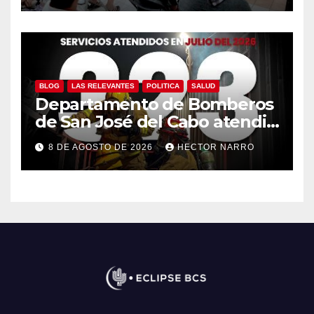
BLOG
LAS RELEVANTES
POLITICA
SALUD
Departamento de Bomberos
de San José del Cabo atendió
323 emergencias durante
8 DE AGOSTO DE 2026
HECTOR NARRO
julio