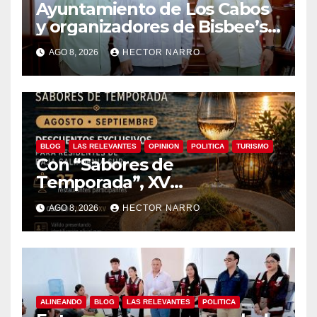
Ayuntamiento de Los Cabos
y organizadores de Bisbee’s
coordinan acciones para
AGO 8, 2026
HECTOR NARRO
edición 2026
BLOG
LAS RELEVANTES
OPINION
POLITICA
TURISMO
Con “Sabores de
Temporada”, XV
Ayuntamiento de Los Cabos
AGO 8, 2026
HECTOR NARRO
y Canirac impulsan consumo
local con beneficios para
residentes de BCS
ALINEANDO
BLOG
LAS RELEVANTES
POLITICA