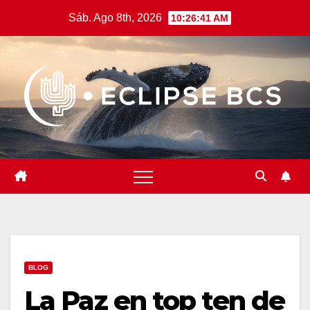
Saltar
Sáb. Ago 8th, 2026
10:26:42 AM
al
contenido
BLOG
La Paz en top ten de