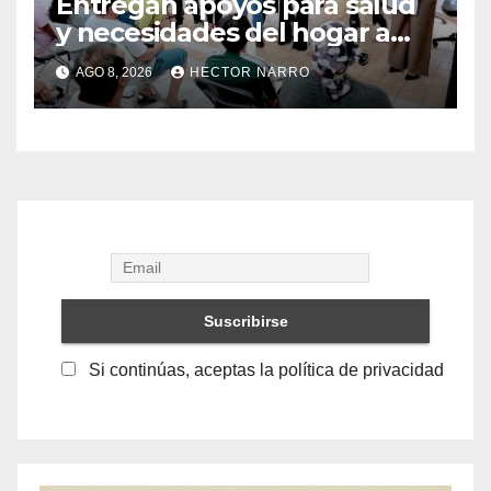
Entregan apoyos para salud
y necesidades del hogar a
familias de Cabo San Lucas
AGO 8, 2026
HECTOR NARRO
Si continúas, aceptas la política de privacidad