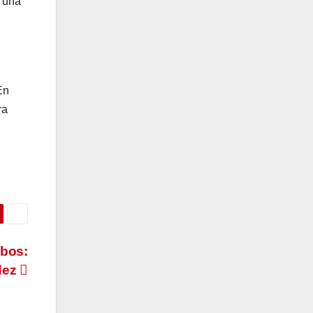
e una
En
ra
abos:
dez