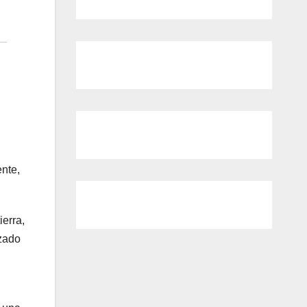
ente,
ierra,
ezado