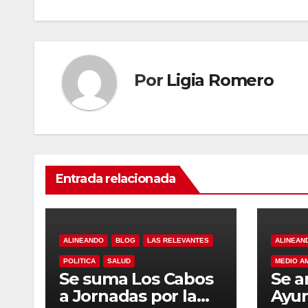
entradas
Por
Ligia Romero
Entrada relacionada
ALINEANDO
BLOG
LAS RELEVANTES
ALINEAN
POLITICA
SALUD
MEDIO A
Se suma Los Cabos
Se a
a Jornadas por la
Ayu