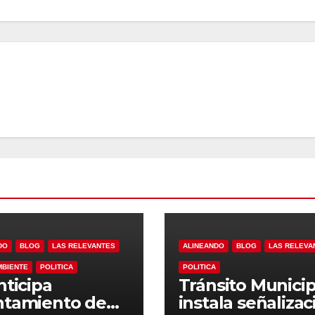
DO
BLOG
LAS RELEVANTES
ALINEANDO
BLOG
LAS RELEVA
MBIENTE
POLITICA
POLITICA
nticipa
Tránsito Municip
ntamiento de
instala señalizac