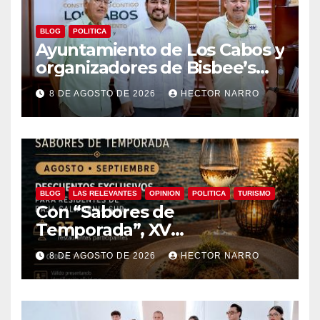
BLOG
POLITICA
Ayuntamiento de Los Cabos y
organizadores de Bisbee’s
coordinan acciones para
8 DE AGOSTO DE 2026
HECTOR NARRO
edición 2026
BLOG
LAS RELEVANTES
OPINION
POLITICA
TURISMO
Con “Sabores de
Temporada”, XV
Ayuntamiento de Los Cabos y
8 DE AGOSTO DE 2026
HECTOR NARRO
Canirac impulsan consumo
local con beneficios para
residentes de BCS