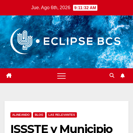
Saltar
Jue. Ago 6th, 2026
9:11:33 AM
al
contenido
ALINEANDO
BLOG
LAS RELEVANTES
ISSSTE y Municipio