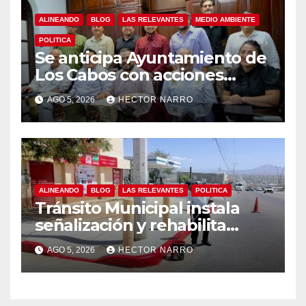
ALINEANDO
BLOG
LAS RELEVANTES
MEDIO AMBIENTE
POLITICA
Se anticipa Ayuntamiento de
Los Cabos con acciones
preventivas ante lluvias en el
AGO 5, 2026
HECTOR NARRO
centro histórico
ALINEANDO
BLOG
LAS RELEVANTES
POLITICA
Tránsito Municipal instala
señalización y rehabilita
cruces peatonales en Los
AGO 5, 2026
HECTOR NARRO
Cabos