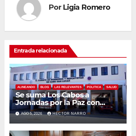
Por
Ligia Romero
Entrada relacionada
ALINEANDO
BLOG
LAS RELEVANTES
POLITICA
SALUD
Se suma Los Cabos a
Jornadas por la Paz con
capacitación en primeros
AGO 5, 2026
HECTOR NARRO
auxilios para jóvenes