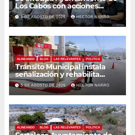
Los Cabos con acciones
preventivas ante lluvias en el
5 DE AGOSTO DE 2026
HECTOR NARRO
centro histórico
ALINEANDO
BLOG
LAS RELEVANTES
POLITICA
Tránsito Municipal instala
señalización y rehabilita
cruces peatonales en Los
5 DE AGOSTO DE 2026
HECTOR NARRO
Cabos
ALINEANDO
BLOG
LAS RELEVANTES
POLITICA