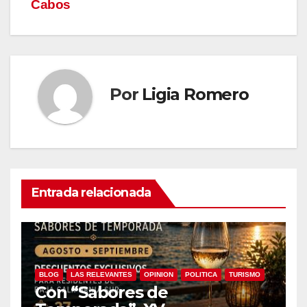
Cabos
Por
Ligia Romero
Entrada relacionada
BLOG
LAS RELEVANTES
OPINION
POLITICA
TURISMO
Con “Sabores de