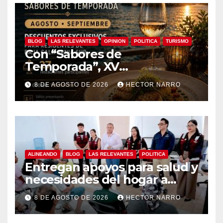
BLOG
LAS RELEVANTES
OPINION
POLITICA
TURISMO
Con “Sabores de
Temporada”, XV
Ayuntamiento de Los Cabos y
8 DE AGOSTO DE 2026
HECTOR NARRO
Canirac impulsan consumo
local con beneficios para
residentes de BCS
ALINEANDO
BLOG
LAS RELEVANTES
POLITICA
Entregan apoyos para salud y
necesidades del hogar a
familias de Cabo San Lucas
8 DE AGOSTO DE 2026
HECTOR NARRO