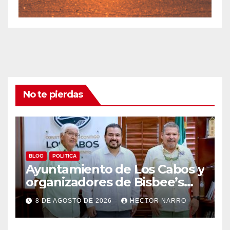
No te pierdas
BLOG
POLITICA
Ayuntamiento de Los Cabos y
organizadores de Bisbee’s
coordinan acciones para
8 DE AGOSTO DE 2026
HECTOR NARRO
edición 2026