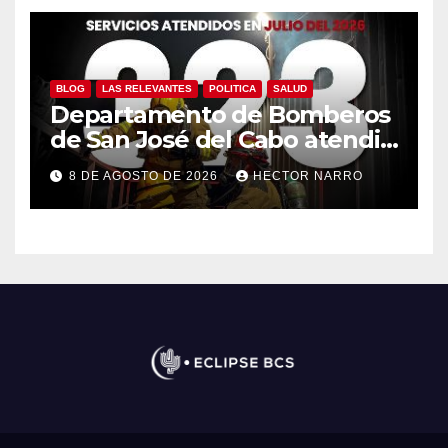
BLOG
LAS RELEVANTES
POLITICA
SALUD
Departamento de Bomberos
de San José del Cabo atendió
323 emergencias durante
8 DE AGOSTO DE 2026
HECTOR NARRO
julio