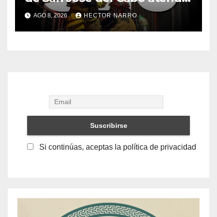
323 emergencias durante
AGO 8, 2026
HECTOR NARRO
julio
Si continúas, aceptas la política de privacidad