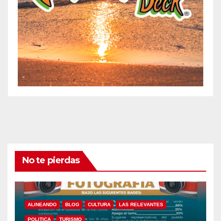
No te pierdas
ALINEANDO
BLOG
CULTURA
LAS RELEVANTES
POLITICA
TURISMO