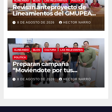
ALINEANDO
BLOG
LAS RELEVANTES
POLITICA
Revisan anteproyecto de
Lineamientos del GMUPEA
en Los Cabos
8 DE AGOSTO DE 2026
HECTOR NARRO
ALINEANDO
BLOG
CULTURA
LAS RELEVANTES
POLITICA
Preparan campaña
“Moviéndote por tus
Derechos 2026” para
8 DE AGOSTO DE 2026
HECTOR NARRO
fortalecer la promoción y
protección de los derechos
humanos