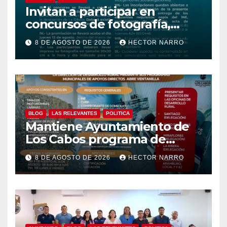
Invitan a participar en
concursos de fotografía,
canto y pintura de las Fiestas
8 DE AGOSTO DE 2026
HECTOR NARRO
Tradicionales La Ribera 2026
BLOG
LAS RELEVANTES
POLITICA
Mantiene Ayuntamiento de
Los Cabos programa de
apoyos para agricultores,
8 DE AGOSTO DE 2026
HECTOR NARRO
ganaderos y apicultores