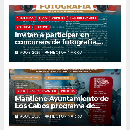
ALINEANDO
BLOG
CULTURA
LAS RELEVANTES
POLITICA
TURISMO
Invitan a participar en
concursos de fotografía,
canto y pintura de las Fiestas
AGO 8, 2026
HECTOR NARRO
Tradicionales La Ribera 2026
BLOG
LAS RELEVANTES
POLITICA
Mantiene Ayuntamiento de
Los Cabos programa de
apoyos para agricultores,
AGO 8, 2026
HECTOR NARRO
ganaderos y apicultores