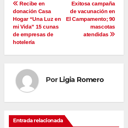
Navegación
Recibe en
Exitosa campaña
donación Casa
de vacunación en
de
Hogar “Una Luz en
El Campamento; 90
entradas
mi Vida” 15 cunas
mascotas
de empresas de
atendidas
hotelería
Por
Ligia Romero
Entrada relacionada