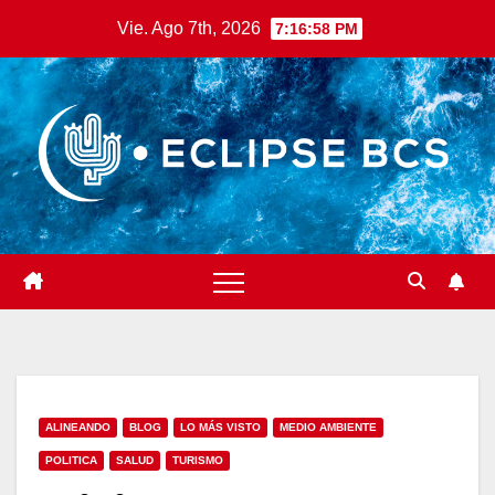
Saltar
Vie. Ago 7th, 2026
7:17:00 PM
al
contenido
ALINEANDO
BLOG
LO MÁS VISTO
MEDIO AMBIENTE
POLITICA
SALUD
TURISMO