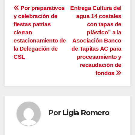
Navegación
Por preparativos
Entrega Cultura del
y celebración de
agua 14 costales
de
fiestas patrias
con tapas de
entradas
cierran
plástico” a la
estacionamiento de
Asociación Banco
la Delegación de
de Tapitas AC para
CSL
procesamiento y
recaudación de
fondos
Por
Ligia Romero