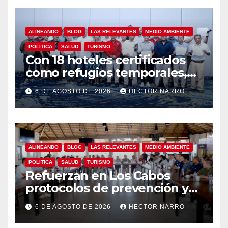
ALINEANDO
BLOG
LAS RELEVANTES
MEDIO AMBIENTE
POLITICA
SALUD
TURISMO
Con 18 hoteles certificados
como refugios temporales,
Gobierno de Los Cabos
6 DE AGOSTO DE 2026
HECTOR NARRO
refuerza la prevención y
garantiza un destino seguro
ALINEANDO
BLOG
LAS RELEVANTES
MEDIO AMBIENTE
POLITICA
SALUD
TURISMO
Refuerzan en Los Cabos
protocolos de prevención y
rescate en playas ante oleaje
6 DE AGOSTO DE 2026
HECTOR NARRO
y temporada de ciclones