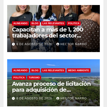
ALINEANDO
BLOG
LAS RELEVANTES
POLITICA
Capacitan a más de 1, 200
trabajadores del sector
hotelero en derechos
6 DE AGOSTO DE 2026
HECTOR NARRO
humanos y respeto laboral
en Los Cabos
ALINEANDO
BLOG
LAS RELEVANTES
MEDIO AMBIENTE
POLITICA
TURISMO
Avanza proceso de licitación
para adquisición de
maquinaria del Plan de
6 DE AGOSTO DE 2026
HECTOR NARRO
Regeneración del Estero