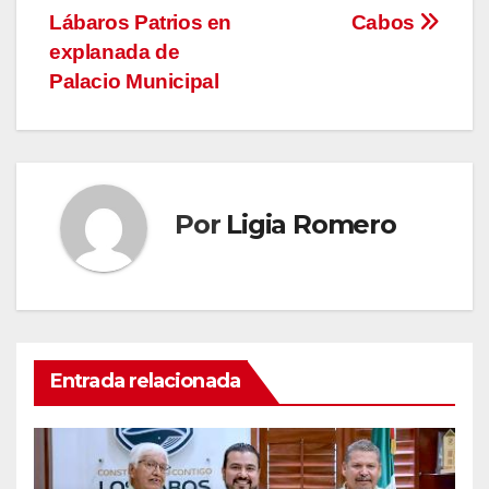
de
Lábaros Patrios en
Cabos
entradas
explanada de
Palacio Municipal
Por
Ligia Romero
Entrada relacionada