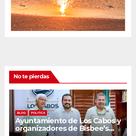
No te pierdas
BLOG
POLITICA
Ayuntamiento de Los Cabos y
organizadores de Bisbee’s
coordinan acciones para