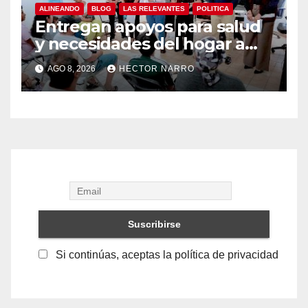
ALINEANDO
BLOG
LAS RELEVANTES
POLITICA
Entregan apoyos para salud
y necesidades del hogar a
familias de Cabo San Lucas
AGO 8, 2026
HECTOR NARRO
Si continúas, aceptas la política de privacidad