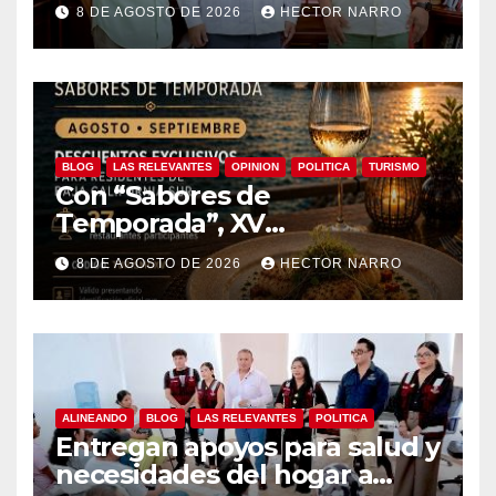
8 DE AGOSTO DE 2026
HECTOR NARRO
edición 2026
BLOG
LAS RELEVANTES
OPINION
POLITICA
TURISMO
Con “Sabores de
Temporada”, XV
Ayuntamiento de Los Cabos y
8 DE AGOSTO DE 2026
HECTOR NARRO
Canirac impulsan consumo
local con beneficios para
residentes de BCS
ALINEANDO
BLOG
LAS RELEVANTES
POLITICA
Entregan apoyos para salud y
necesidades del hogar a