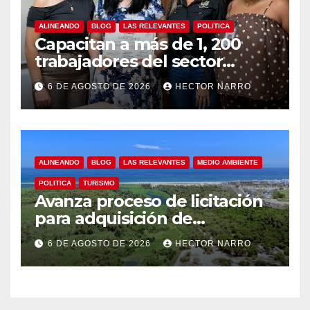
ALINEANDO
BLOG
LAS RELEVANTES
POLITICA
Capacitan a más de 1, 200
trabajadores del sector
hotelero en derechos
6 DE AGOSTO DE 2026
HECTOR NARRO
humanos y respeto laboral
en Los Cabos
ALINEANDO
BLOG
LAS RELEVANTES
MEDIO AMBIENTE
POLITICA
TURISMO
Avanza proceso de licitación
para adquisición de
maquinaria del Plan de
6 DE AGOSTO DE 2026
HECTOR NARRO
Regeneración del Estero
Josefino