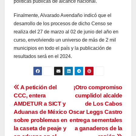
políticas públicas de alcance nacional.
Finalmente, Alvarado Avendaño indicó que el
desarrollo de los procesos de dicho Censo se
realiza del 27 de marzo al 02 de junio del año en
curso, envolviendo un universo de más de 2 mil
municipios en todo el país y la publicación de
resultados será en el 2024.
Navegación
A petición del
¡Otro compromiso
CCC, entera
cumplido! alcalde
de
AMDETUR a SICT y
de Los Cabos
entradas
Aduanas de México
Oscar Leggs Castro
sobre problemas en
entrega sementales
la caseta de peaje y
a ganaderos de la