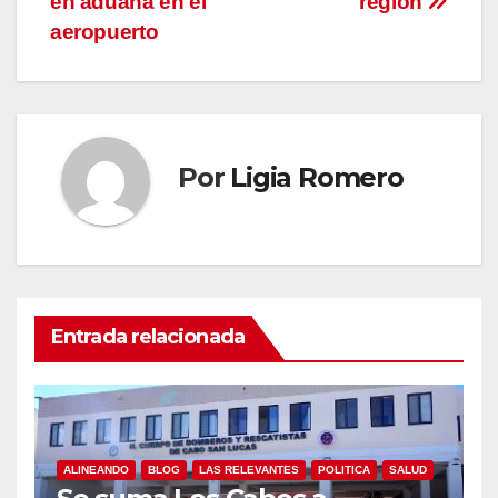
en aduana en el
región
aeropuerto
Por
Ligia Romero
Entrada relacionada
ALINEANDO
BLOG
LAS RELEVANTES
POLITICA
SALUD