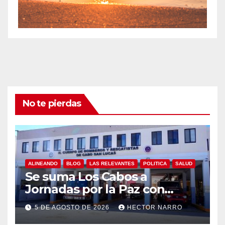
No te pierdas
ALINEANDO
BLOG
LAS RELEVANTES
POLITICA
SALUD
Se suma Los Cabos a
Jornadas por la Paz con
capacitación en primeros
5 DE AGOSTO DE 2026
HECTOR NARRO
auxilios para jóvenes