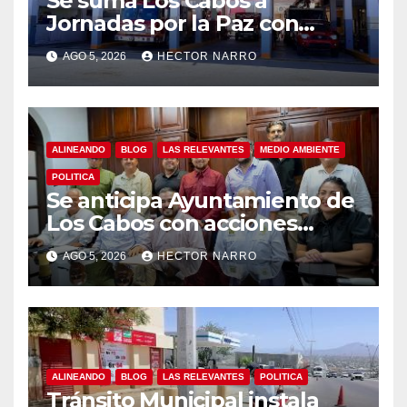
Se suma Los Cabos a
Jornadas por la Paz con
capacitación en primeros
AGO 5, 2026
HECTOR NARRO
auxilios para jóvenes
ALINEANDO
BLOG
LAS RELEVANTES
MEDIO AMBIENTE
POLITICA
Se anticipa Ayuntamiento de
Los Cabos con acciones
preventivas ante lluvias en el
AGO 5, 2026
HECTOR NARRO
centro histórico
ALINEANDO
BLOG
LAS RELEVANTES
POLITICA
Tránsito Municipal instala