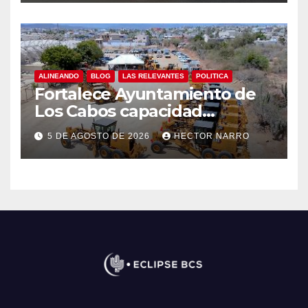
ALINEANDO
BLOG
LAS RELEVANTES
POLITICA
Fortalece Ayuntamiento de
Los Cabos capacidad
operativa de Servicios
5 DE AGOSTO DE 2026
HECTOR NARRO
Públicos con recursos del
FISAM