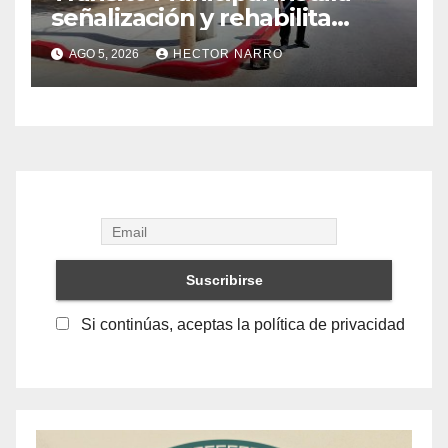
señalización y rehabilita
cruces peatonales en Los
AGO 5, 2026
HECTOR NARRO
Cabos
Si continúas, aceptas la política de privacidad