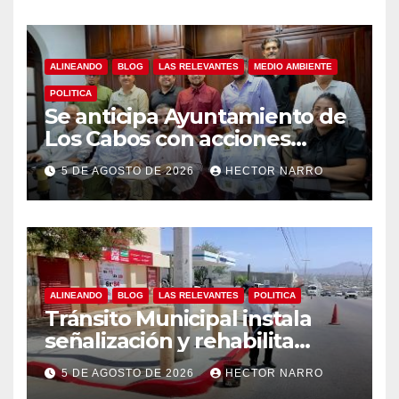
ALINEANDO
BLOG
LAS RELEVANTES
MEDIO AMBIENTE
POLITICA
Se anticipa Ayuntamiento de
Los Cabos con acciones
preventivas ante lluvias en el
5 DE AGOSTO DE 2026
HECTOR NARRO
centro histórico
ALINEANDO
BLOG
LAS RELEVANTES
POLITICA
Tránsito Municipal instala
señalización y rehabilita
cruces peatonales en Los
5 DE AGOSTO DE 2026
HECTOR NARRO
Cabos