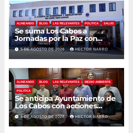
ALINEANDO
BLOG
LAS RELEVANTES
POLITICA
SALUD
Se suma Los Cabos a
Jornadas por la Paz con
capacitación en primeros
5 DE AGOSTO DE 2026
HECTOR NARRO
auxilios para jóvenes
ALINEANDO
BLOG
LAS RELEVANTES
MEDIO AMBIENTE
POLITICA
Se anticipa Ayuntamiento de
Los Cabos con acciones
preventivas ante lluvias en el
5 DE AGOSTO DE 2026
HECTOR NARRO
centro histórico