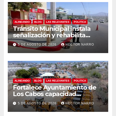
ALINEANDO
BLOG
LAS RELEVANTES
POLITICA
Tránsito Municipal instala
señalización y rehabilita
cruces peatonales en Los
5 DE AGOSTO DE 2026
HECTOR NARRO
Cabos
ALINEANDO
BLOG
LAS RELEVANTES
POLITICA
Fortalece Ayuntamiento de
Los Cabos capacidad
operativa de Servicios
5 DE AGOSTO DE 2026
HECTOR NARRO
Públicos con recursos del
FISAM