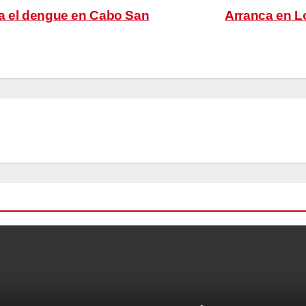
ra el dengue en Cabo San
Arranca en L