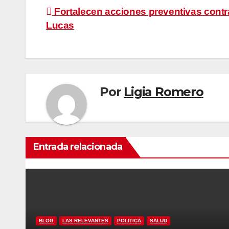
Navegación
Fortalecen acciones preventivas cont
Lucas
de
entradas
Por
Ligia Romero
Entrada relacionada
BLOG
LAS RELEVANTES
POLITICA
SALUD