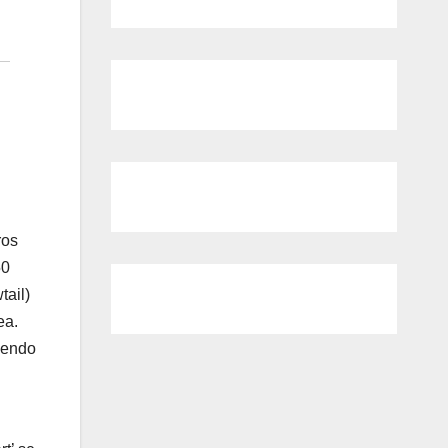
ros
50
tail)
ea.
viendo