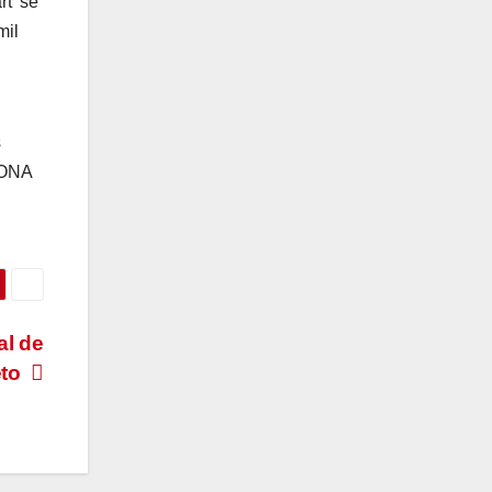
rt’ se
mil
s
PONA
al de
eto