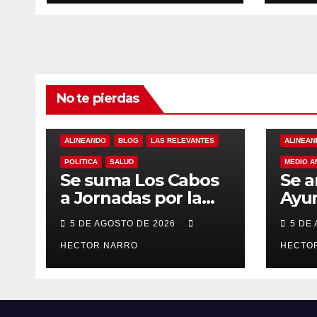
primeros auxilios
prev
para jóvenes
lluv
hist
No te pierdas
ALINEANDO
BLOG
LAS RELEVANTES
ALINEAN
POLITICA
SALUD
MEDIO A
Se suma Los Cabos
Se a
a Jornadas por la
Ayu
Paz con
Los 
5 DE AGOSTO DE 2026
5 DE
capacitación en
acci
primeros auxilios
HECTOR NARRO
prev
HECTO
para jóvenes
lluv
hist