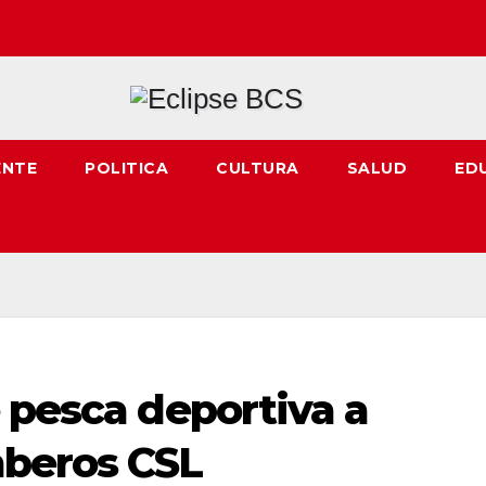
ENTE
POLITICA
CULTURA
SALUD
ED
 pesca deportiva a
mberos CSL