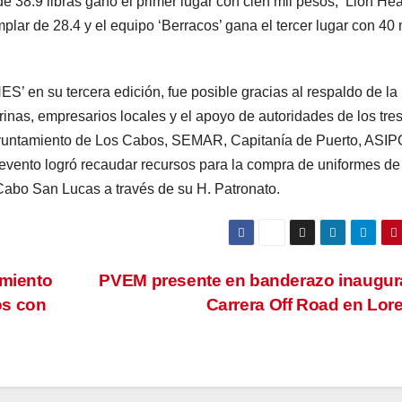
 de 38.9 libras ganó el primer lugar con cien mil pesos, ‘Lion Hea
plar de 28.4 y el equipo ‘Berracos’ gana el tercer lugar con 40 
’ en su tercera edición, fue posible gracias al respaldo de la
nas, empresarios locales y el apoyo de autoridades de los tre
untamiento de Los Cabos, SEMAR, Capitanía de Puerto, ASI
evento logró recaudar recursos para la compra de uniformes de
abo San Lucas a través de su H. Patronato.
amiento
PVEM presente en banderazo inaugur
os con
Carrera Off Road en Lor