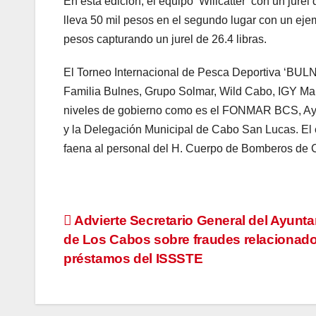
En esta edición, el equipo ‘Willcatter’ con un jurel
lleva 50 mil pesos en el segundo lugar con un ejem
pesos capturando un jurel de 26.4 libras.
El Torneo Internacional de Pesca Deportiva ‘BULNES
Familia Bulnes, Grupo Solmar, Wild Cabo, IGY Mari
niveles de gobierno como es el FONMAR BCS, Ay
y la Delegación Municipal de Cabo San Lucas. El 
faena al personal del H. Cuerpo de Bomberos de C
Navegación
Advierte Secretario General del Ayunt
de Los Cabos sobre fraudes relacionad
de
préstamos del ISSSTE
entradas