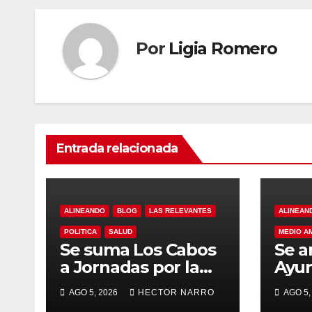
Por
Ligia Romero
Entrada relacionada
ALINEANDO
BLOG
LAS RELEVANTES
ALINEAN
POLITICA
SALUD
MEDIO A
Se suma Los Cabos
Se a
a Jornadas por la
Ayu
Paz con
Los 
AGO 5, 2026
HECTOR NARRO
AGO 5,
capacitación en
acci