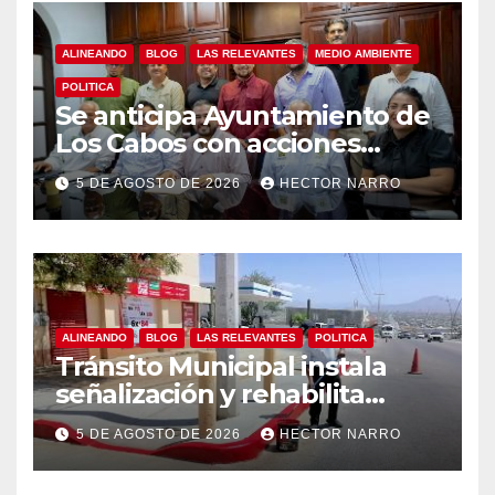
ALINEANDO
BLOG
LAS RELEVANTES
MEDIO AMBIENTE
POLITICA
Se anticipa Ayuntamiento de
Los Cabos con acciones
preventivas ante lluvias en el
5 DE AGOSTO DE 2026
HECTOR NARRO
centro histórico
ALINEANDO
BLOG
LAS RELEVANTES
POLITICA
Tránsito Municipal instala
señalización y rehabilita
cruces peatonales en Los
5 DE AGOSTO DE 2026
HECTOR NARRO
Cabos