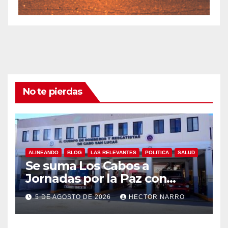
No te pierdas
ALINEANDO
BLOG
LAS RELEVANTES
POLITICA
SALUD
Se suma Los Cabos a
Jornadas por la Paz con
capacitación en primeros
5 DE AGOSTO DE 2026
HECTOR NARRO
auxilios para jóvenes