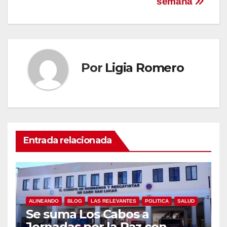
semana
Por
Ligia Romero
Entrada relacionada
ALINEANDO
BLOG
LAS RELEVANTES
POLITICA
SALUD
Se suma Los Cabos a
Jornadas por la Paz con