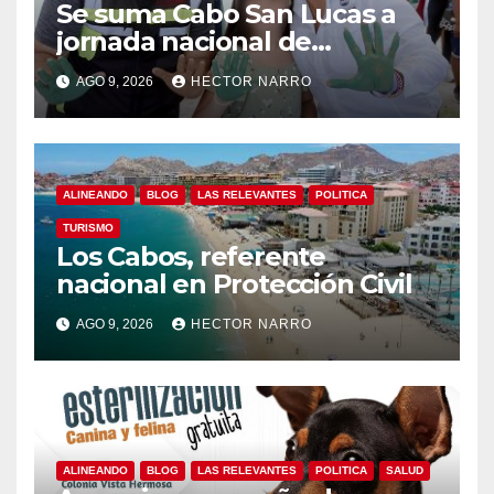
Se suma Cabo San Lucas a
jornada nacional de
reforestación
AGO 9, 2026
HECTOR NARRO
ALINEANDO
BLOG
LAS RELEVANTES
POLITICA
TURISMO
Los Cabos, referente
nacional en Protección Civil
AGO 9, 2026
HECTOR NARRO
ALINEANDO
BLOG
LAS RELEVANTES
POLITICA
SALUD