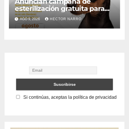
Anuncian campaña de
esterilización gratuita para
perros y gatos en San José
AGO 9, 2026
HECTOR NARRO
del Cabo
Si continúas, aceptas la política de privacidad