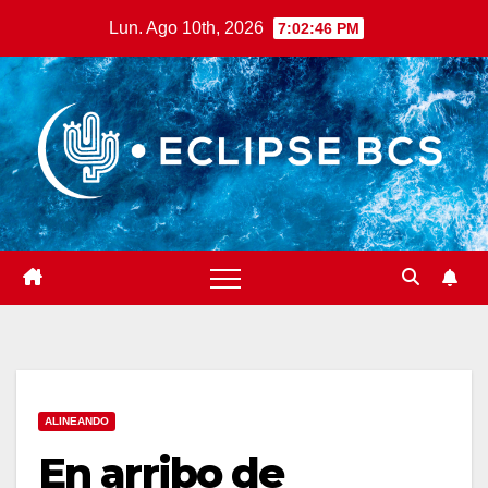
Saltar
Lun. Ago 10th, 2026
7:02:47 PM
al
contenido
ALINEANDO
En arribo de