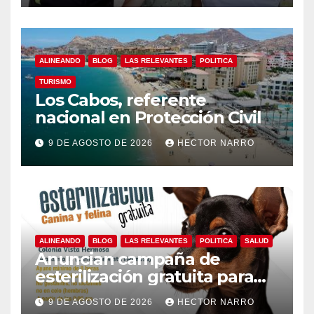
ALINEANDO
BLOG
LAS RELEVANTES
POLITICA
TURISMO
Los Cabos, referente
nacional en Protección Civil
9 DE AGOSTO DE 2026
HECTOR NARRO
ALINEANDO
BLOG
LAS RELEVANTES
POLITICA
SALUD
Anuncian campaña de
esterilización gratuita para
perros y gatos en San José
9 DE AGOSTO DE 2026
HECTOR NARRO
del Cabo