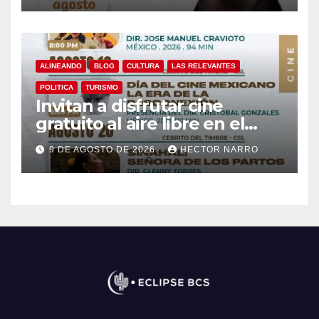
ALINEANDO
BLOG
CULTURA
LAS RELEVANTES
POLITICA
TURISMO
Invitan a disfrutar cine
gratuito al aire libre en el
Cerrito del Timbre de Cabo
9 DE AGOSTO DE 2026
HECTOR NARRO
San Lucas