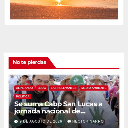
No te pierdas
ALINEANDO
BLOG
LAS RELEVANTES
MEDIO AMBIENTE
POLITICA
Se suma Cabo San Lucas a
jornada nacional de
reforestación
9 DE AGOSTO DE 2026
HECTOR NARRO