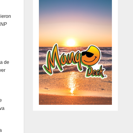
dieron
 ANP
ea de
ver
e
eva
a