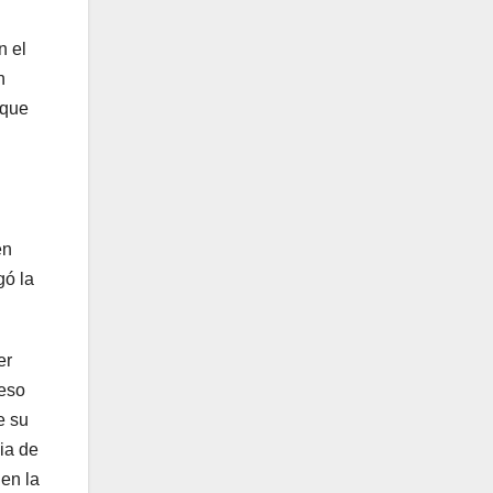
n el
n
 que
en
gó la
er
 eso
e su
ia de
en la