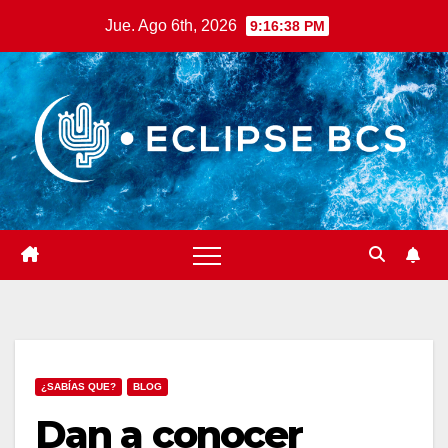
Saltar
Jue. Ago 6th, 2026
9:16:39 PM
al
contenido
¿SABÍAS QUE?
BLOG
Dan a conocer