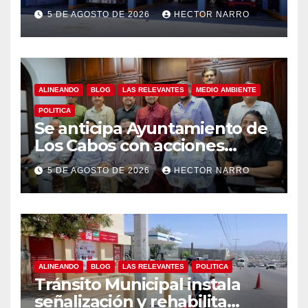
capacitación en primeros
5 DE AGOSTO DE 2026
HECTOR NARRO
auxilios para jóvenes
ALINEANDO
BLOG
LAS RELEVANTES
MEDIO AMBIENTE
POLITICA
Se anticipa Ayuntamiento de
Los Cabos con acciones
preventivas ante lluvias en el
5 DE AGOSTO DE 2026
HECTOR NARRO
centro histórico
ALINEANDO
BLOG
LAS RELEVANTES
POLITICA
Tránsito Municipal instala
señalización y rehabilita