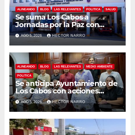
ALINEANDO
BLOG
LAS RELEVANTES
POLITICA
SALUD
Se suma Los Cabos a
Jornadas por la Paz con
capacitación en primeros
AGO 5, 2026
HECTOR NARRO
auxilios para jóvenes
ALINEANDO
BLOG
LAS RELEVANTES
MEDIO AMBIENTE
POLITICA
Se anticipa Ayuntamiento de
Los Cabos con acciones
preventivas ante lluvias en el
AGO 5, 2026
HECTOR NARRO
centro histórico