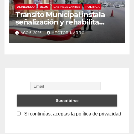
ALINEANDO
BLOG
LAS RELEVANTES
POLITICA
Tránsito Municipal instala
señalización y rehabilita
cruces peatonales en Los
AGO 5, 2026
HECTOR NARRO
Cabos
Si continúas, aceptas la política de privacidad