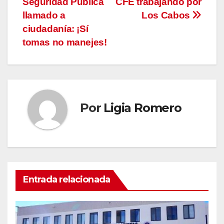
Seguridad Pública
CFE trabajando por
de
llamado a
Los Cabos
entradas
ciudadanía: ¡Sí
tomas no manejes!
Por
Ligia Romero
Entrada relacionada