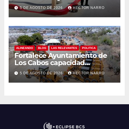
cruces peatonales en Los
5 DE AGOSTO DE 2026
HECTOR NARRO
Cabos
ALINEANDO
BLOG
LAS RELEVANTES
POLITICA
Fortalece Ayuntamiento de
Los Cabos capacidad
operativa de Servicios
5 DE AGOSTO DE 2026
HECTOR NARRO
Públicos con recursos del
FISAM