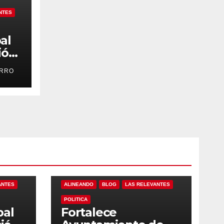
NTES
al
ión
es
ARRO
os
ANTES
ALINEANDO
BLOG
LAS RELEVANTES
POLITICA
pal
Fortalece