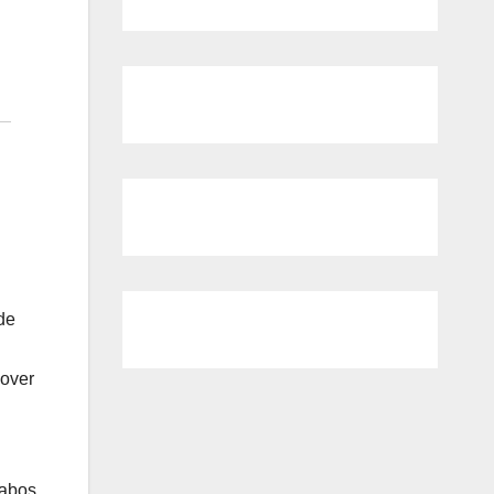
de
mover
Cabos.