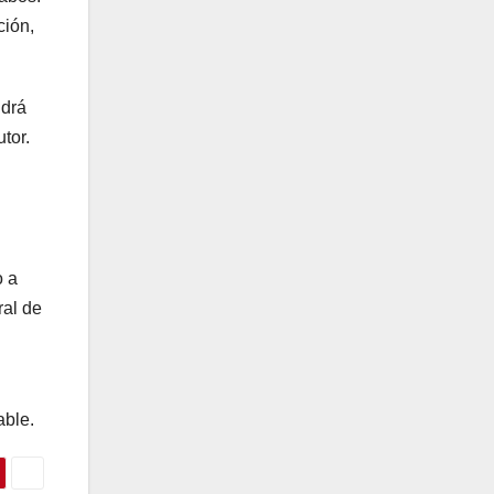
ción,
ndrá
tor.
o a
ral de
able.