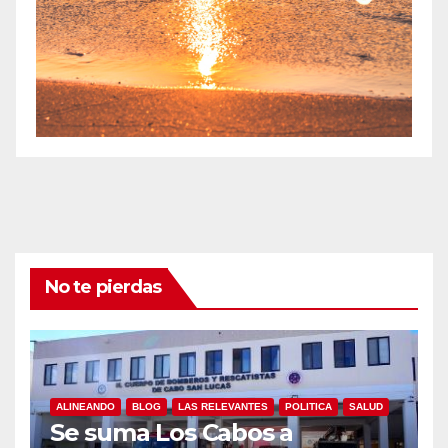
No te pierdas
ALINEANDO
BLOG
LAS RELEVANTES
POLITICA
SALUD
Se suma Los Cabos a