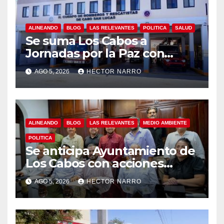
ALINEANDO
BLOG
LAS RELEVANTES
POLITICA
SALUD
Se suma Los Cabos a
Jornadas por la Paz con
capacitación en primeros
AGO 5, 2026
HECTOR NARRO
auxilios para jóvenes
ALINEANDO
BLOG
LAS RELEVANTES
MEDIO AMBIENTE
POLITICA
Se anticipa Ayuntamiento de
Los Cabos con acciones
preventivas ante lluvias en el
AGO 5, 2026
HECTOR NARRO
centro histórico