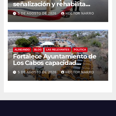
señalización y rehabilita
cruces peatonales en Los
5 DE AGOSTO DE 2026
HECTOR NARRO
Cabos
ALINEANDO
BLOG
LAS RELEVANTES
POLITICA
Fortalece Ayuntamiento de
Los Cabos capacidad
operativa de Servicios
5 DE AGOSTO DE 2026
HECTOR NARRO
Públicos con recursos del
FISAM