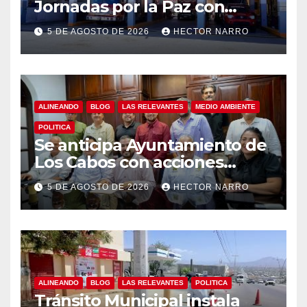
Jornadas por la Paz con
capacitación en primeros
5 DE AGOSTO DE 2026
HECTOR NARRO
auxilios para jóvenes
ALINEANDO
BLOG
LAS RELEVANTES
MEDIO AMBIENTE
POLITICA
Se anticipa Ayuntamiento de
Los Cabos con acciones
preventivas ante lluvias en el
5 DE AGOSTO DE 2026
HECTOR NARRO
centro histórico
ALINEANDO
BLOG
LAS RELEVANTES
POLITICA
Tránsito Municipal instala