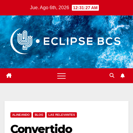
Saltar
Jue. Ago 6th, 2026
12:31:28 AM
al
contenido
ALINEANDO
BLOG
LAS RELEVANTES
Convertido