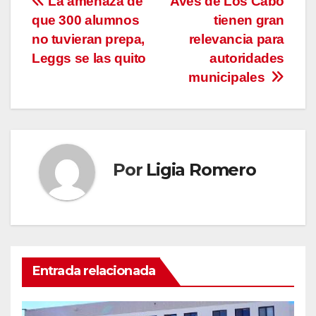
Navegación
La amenaza de
Aves de Los Cabo
que 300 alumnos
tienen gran
de
no tuvieran prepa,
relevancia para
entradas
Leggs se las quito
autoridades
municipales
Por
Ligia Romero
Entrada relacionada