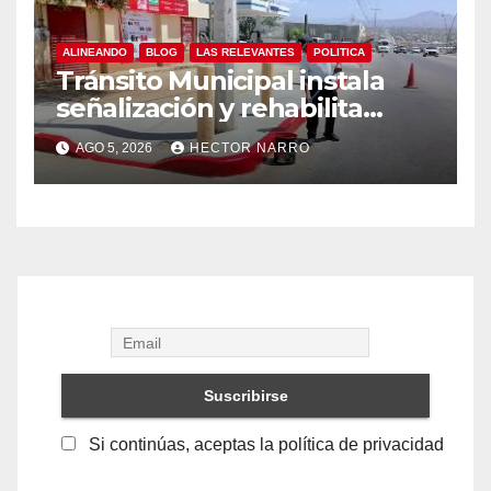
ALINEANDO
BLOG
LAS RELEVANTES
POLITICA
Tránsito Municipal instala
señalización y rehabilita
cruces peatonales en Los
AGO 5, 2026
HECTOR NARRO
Cabos
Si continúas, aceptas la política de privacidad