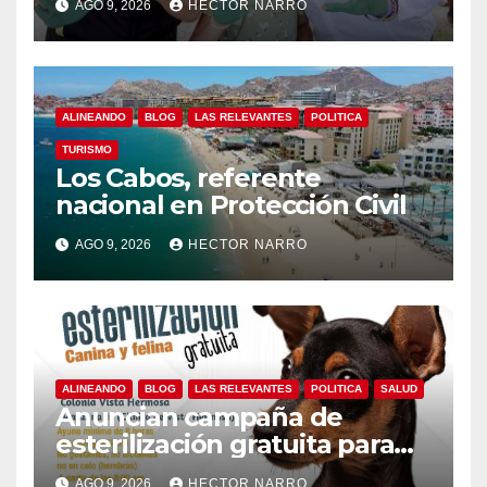
AGO 9, 2026
HECTOR NARRO
ALINEANDO
BLOG
LAS RELEVANTES
POLITICA
TURISMO
Los Cabos, referente
nacional en Protección Civil
AGO 9, 2026
HECTOR NARRO
ALINEANDO
BLOG
LAS RELEVANTES
POLITICA
SALUD
Anuncian campaña de
esterilización gratuita para
perros y gatos en San José
AGO 9, 2026
HECTOR NARRO