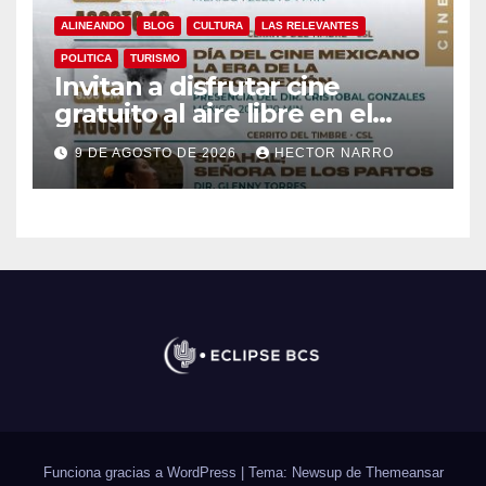
ALINEANDO
BLOG
CULTURA
LAS RELEVANTES
POLITICA
TURISMO
Invitan a disfrutar cine
gratuito al aire libre en el
Cerrito del Timbre de Cabo
9 DE AGOSTO DE 2026
HECTOR NARRO
San Lucas
Funciona gracias a WordPress
|
Tema: Newsup de
Themeansar