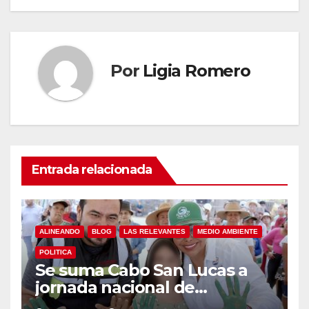
Por
Ligia Romero
Entrada relacionada
ALINEANDO
BLOG
LAS RELEVANTES
MEDIO AMBIENTE
POLITICA
Se suma Cabo San Lucas a
jornada nacional de
reforestación