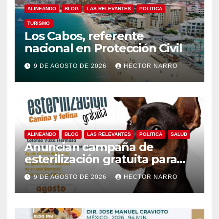
ALINEANDO
BLOG
LAS RELEVANTES
POLITICA
TURISMO
Los Cabos, referente
nacional en Protección Civil
9 DE AGOSTO DE 2026
HECTOR NARRO
ALINEANDO
BLOG
LAS RELEVANTES
POLITICA
SALUD
Anuncian campaña de
esterilización gratuita para
perros y gatos en San José
9 DE AGOSTO DE 2026
HECTOR NARRO
del Cabo