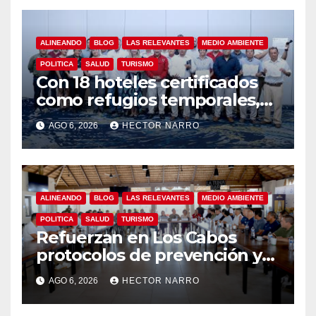
ALINEANDO
BLOG
LAS RELEVANTES
MEDIO AMBIENTE
POLITICA
SALUD
TURISMO
Con 18 hoteles certificados
como refugios temporales,
Gobierno de Los Cabos
AGO 6, 2026
HECTOR NARRO
refuerza la prevención y
garantiza un destino seguro
ALINEANDO
BLOG
LAS RELEVANTES
MEDIO AMBIENTE
POLITICA
SALUD
TURISMO
Refuerzan en Los Cabos
protocolos de prevención y
rescate en playas ante oleaje
AGO 6, 2026
HECTOR NARRO
y temporada de ciclones