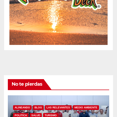
No te pierdas
ALINEANDO
BLOG
LAS RELEVANTES
MEDIO AMBIENTE
POLITICA
SALUD
TURISMO