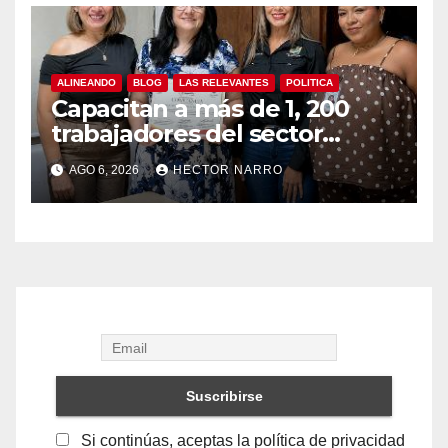
ALINEANDO
BLOG
LAS RELEVANTES
POLITICA
Capacitan a más de 1, 200
trabajadores del sector
hotelero en derechos
AGO 6, 2026
HECTOR NARRO
humanos y respeto laboral
en Los Cabos
Si continúas, aceptas la política de privacidad