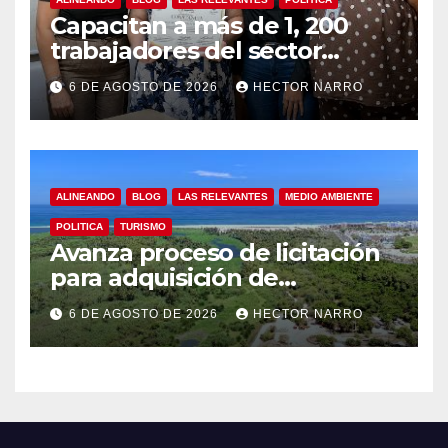
Capacitan a más de 1, 200
trabajadores del sector
hotelero en derechos
6 DE AGOSTO DE 2026
HECTOR NARRO
humanos y respeto laboral
en Los Cabos
ALINEANDO
BLOG
LAS RELEVANTES
MEDIO AMBIENTE
POLITICA
TURISMO
Avanza proceso de licitación
para adquisición de
maquinaria del Plan de
6 DE AGOSTO DE 2026
HECTOR NARRO
Regeneración del Estero
Josefino